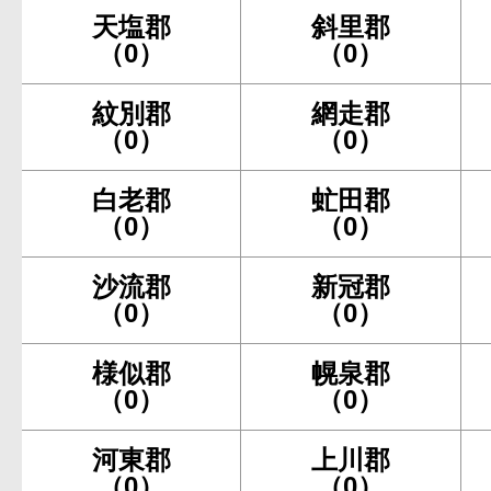
天塩郡
斜里郡
（0）
（0）
紋別郡
網走郡
（0）
（0）
白老郡
虻田郡
（0）
（0）
沙流郡
新冠郡
（0）
（0）
様似郡
幌泉郡
（0）
（0）
河東郡
上川郡
（0）
（0）