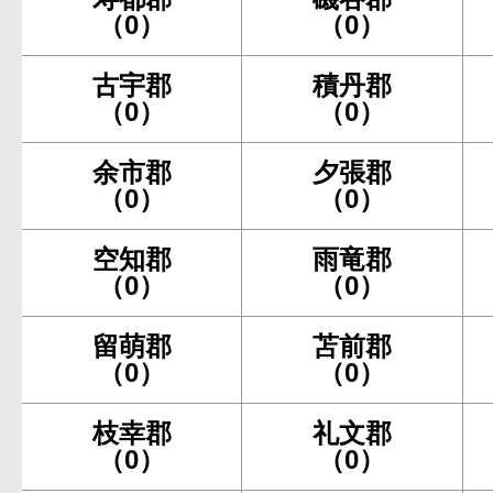
（0）
（0）
古宇郡
積丹郡
（0）
（0）
余市郡
夕張郡
（0）
（0）
空知郡
雨竜郡
（0）
（0）
留萌郡
苫前郡
（0）
（0）
枝幸郡
礼文郡
（0）
（0）