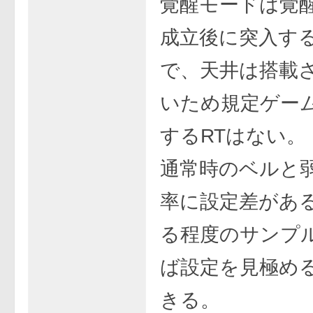
覚醒モードは覚
成立後に突入す
で、天井は搭載
いため規定ゲー
するRTはない。
通常時のベルと
率に設定差があ
る程度のサンプ
ば設定を見極め
きる。