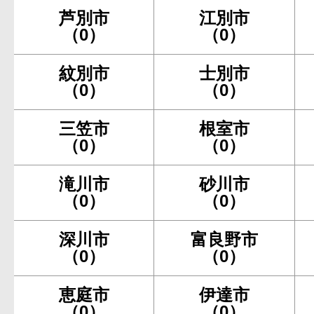
芦別市
江別市
（0）
（0）
紋別市
士別市
（0）
（0）
三笠市
根室市
（0）
（0）
滝川市
砂川市
（0）
（0）
深川市
富良野市
（0）
（0）
恵庭市
伊達市
（0）
（0）