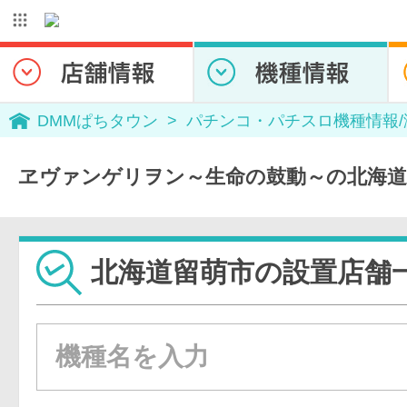
DMMぱちタウン
パチンコ・パチスロ機種情報
ヱヴァンゲリヲン～生命の鼓動～の北海道
北海道留萌市の設置店舗