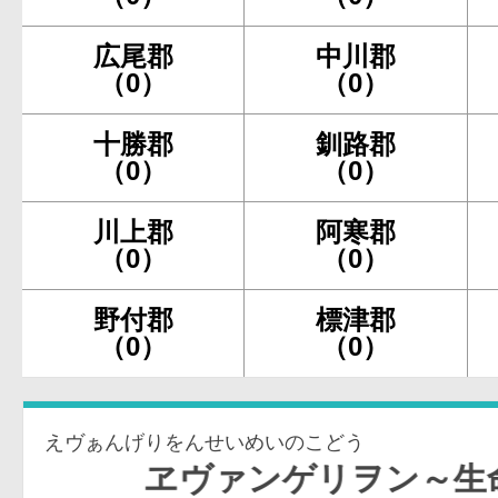
広尾郡
中川郡
（0）
（0）
十勝郡
釧路郡
（0）
（0）
川上郡
阿寒郡
（0）
（0）
野付郡
標津郡
（0）
（0）
えヴぁんげりをんせいめいのこどう
ヱヴァンゲリヲン～生命の鼓動