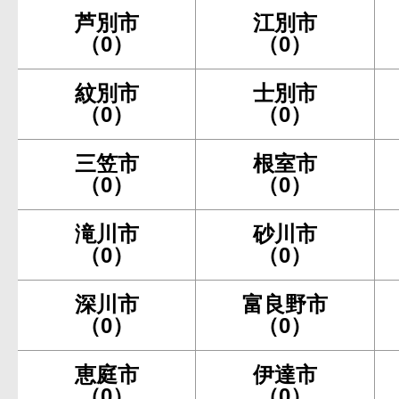
芦別市
江別市
（0）
（0）
紋別市
士別市
（0）
（0）
三笠市
根室市
（0）
（0）
滝川市
砂川市
（0）
（0）
深川市
富良野市
（0）
（0）
恵庭市
伊達市
（0）
（0）