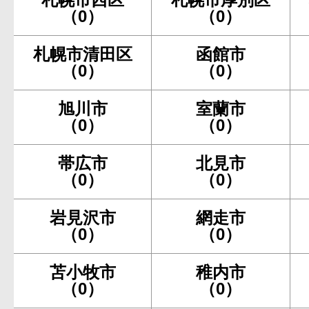
（0）
（0）
札幌市清田区
函館市
（0）
（0）
旭川市
室蘭市
（0）
（0）
帯広市
北見市
（0）
（0）
岩見沢市
網走市
（0）
（0）
苫小牧市
稚内市
（0）
（0）