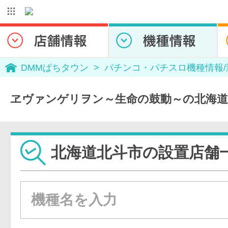
DMMぱちタウン
パチンコ・パチスロ機種情報
ヱヴァンゲリヲン～生命の鼓動～の北海道
北海道北斗市の設置店舗