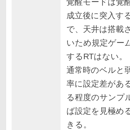
覚醒モードは覚
成立後に突入す
で、天井は搭載
いため規定ゲー
するRTはない。
通常時のベルと
率に設定差があ
る程度のサンプ
ば設定を見極め
きる。