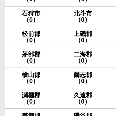
石狩市
北斗市
（0）
（0）
松前郡
上磯郡
（0）
（0）
茅部郡
二海郡
（0）
（0）
檜山郡
爾志郡
（0）
（0）
瀬棚郡
久遠郡
（0）
（0）
寿都郡
磯谷郡