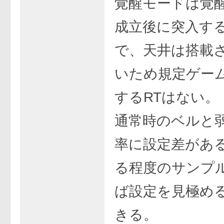
覚醒モードは覚
成立後に突入す
で、天井は搭載
いため規定ゲー
するRTはない。
通常時のベルと
率に設定差があ
る程度のサンプ
ば設定を見極め
きる。