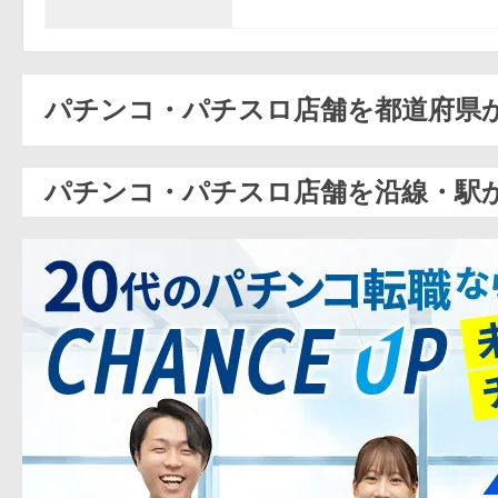
パチンコ・パチスロ店舗を都道府県
パチンコ・パチスロ店舗を沿線・駅