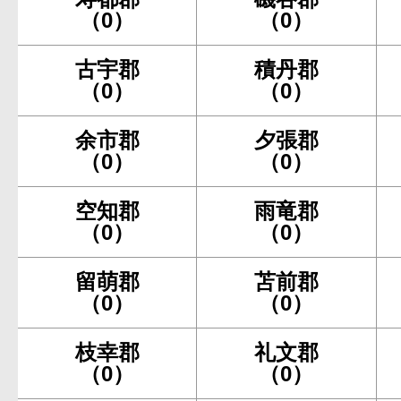
（0）
（0）
古宇郡
積丹郡
（0）
（0）
余市郡
夕張郡
（0）
（0）
空知郡
雨竜郡
（0）
（0）
留萌郡
苫前郡
（0）
（0）
枝幸郡
礼文郡
（0）
（0）