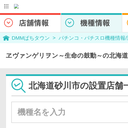
DMMぱちタウン
パチンコ・パチスロ機種情報
ヱヴァンゲリヲン～生命の鼓動～の北海道
北海道砂川市の設置店舗