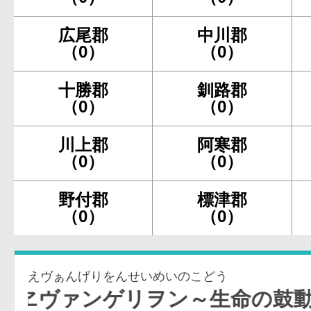
広尾郡
中川郡
（0）
（0）
十勝郡
釧路郡
（0）
（0）
川上郡
阿寒郡
（0）
（0）
野付郡
標津郡
（0）
（0）
えヴぁんげりをんせいめいのこどう
ァンゲリヲン～生命の鼓動～