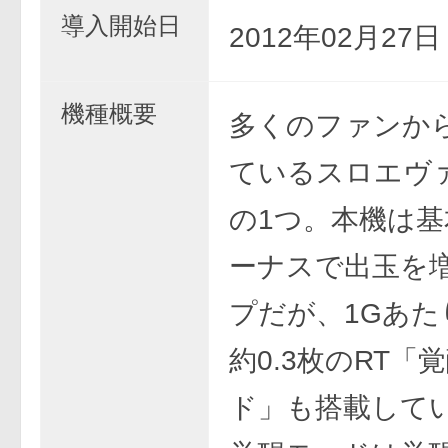
導入開始日
2012年02月27
機種概要
多くのファンか
ているスロエヴ
の1つ。本機は
ーナスで出玉を
プだが、1Gあた
約0.3枚のRT「
ド」も搭載して