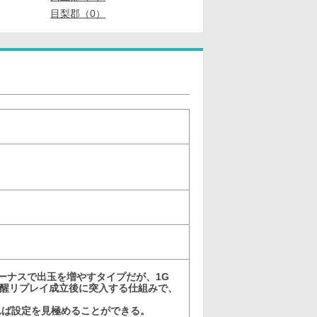
目梨郡（0）
ーナスで出玉を増やすタイプだが、1G
覚醒リプレイ成立後に突入する仕組みで、
れば設定を見極めることができる。