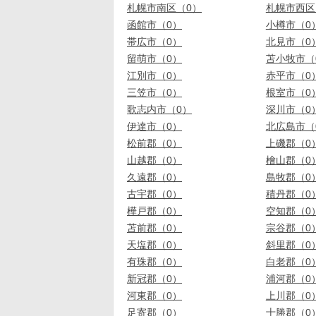
札幌市南区（0）
札幌市西区
函館市（0）
小樽市（0
帯広市（0）
北見市（0
留萌市（0）
苫小牧市（
江別市（0）
赤平市（0
三笠市（0）
根室市（0
歌志内市（0）
深川市（0
伊達市（0）
北広島市（
松前郡（0）
上磯郡（0
山越郡（0）
檜山郡（0
久遠郡（0）
島牧郡（0
古宇郡（0）
積丹郡（0
樺戸郡（0）
空知郡（0
苫前郡（0）
宗谷郡（0
天塩郡（0）
斜里郡（0
有珠郡（0）
白老郡（0
新冠郡（0）
浦河郡（0
河東郡（0）
上川郡（0
足寄郡（0）
十勝郡（0