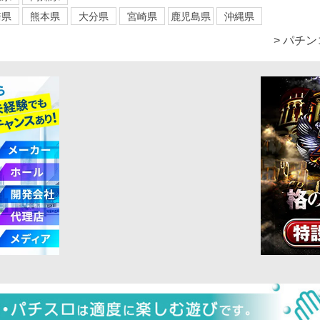
崎県
熊本県
大分県
宮崎県
鹿児島県
沖縄県
> パチ