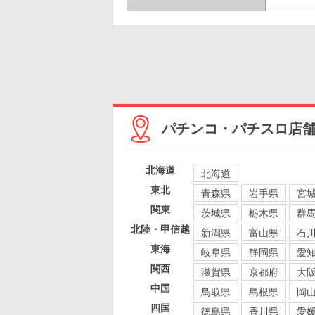
パチンコ・パチスロ店
北海道
北海道
東北
青森県
岩手県
宮
関東
茨城県
栃木県
群
北陸・甲信越
新潟県
富山県
石
東海
岐阜県
静岡県
愛
関西
滋賀県
京都府
大
中国
鳥取県
島根県
岡
四国
徳島県
香川県
愛