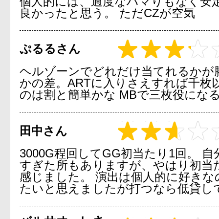
個人的には、過度なハマりもなく安
良かったと思う。 ただCZが空気
ぷるるさん
ヘルゾーンでどれだけ当てれるかが
かの差。ARTに入りさえすれば千枚
のは割と簡単かな MBで三枚役にな
田中さん
3000G程回してGG初当たり1回。 
すぎた所もありますが、やはり初当
感じました。 演出は個人的に好きな
たいと思えましたが打つなら低貸し