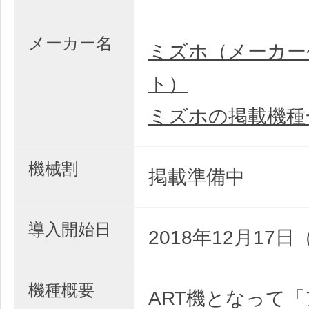
メーカー名
ミズホ（メーカー
ト）
ミズホの掲載機種
機械割
掲載準備中
導入開始日
2018年12月17日
機種概要
ART機となって