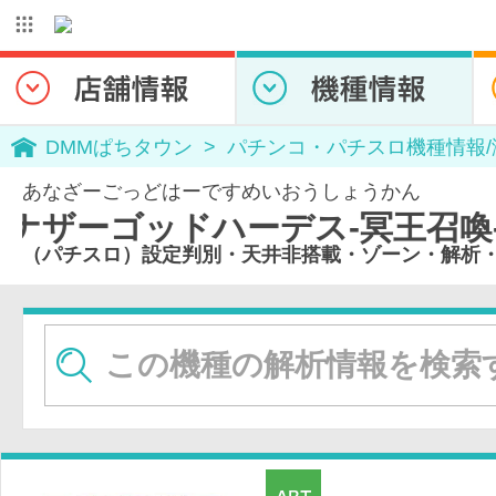
DMMぱちタウン
パチンコ・パチスロ機種情報
あなざーごっどはーですめいおうしょうかん
デス-冥王召喚-
（パチスロ）設定判別・天井非搭載・ゾーン・解析