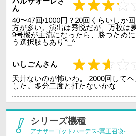
バルサオーレさ
ん
40〜47回/1000円？20回くらいし
方が多い。演出は秀悦だが、万枚は夢
9号機が主流になったら、勝つため
う選択肢もあり^_^
いしごんさん
天井ないのが怖いわ。 2000回してヘ
した。多分二度と打たないかな
シリーズ機種
アナザーゴッドハーデス-冥王召喚-