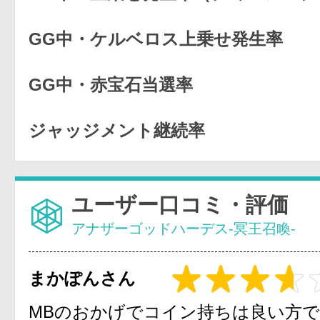
GG中・ケルベロス上乗せ発生率
GG中・赤宝石当選率
ジャッジメント継続率
ユーザー口コミ・評価
アナザーゴッドハーデス-冥王召喚-
まかぽんさん
MBのおかげでコイン持ちは良い方