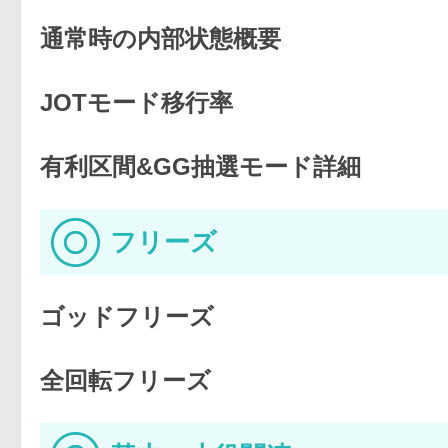
通常時の内部状態概要
JOTモード移行率
有利区間&GG抽選モード詳細
フリーズ
ゴッドフリーズ
全回転フリーズ