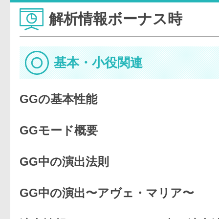
解析情報ボーナス時
基本・小役関連
GGの基本性能
GGモード概要
GG中の演出法則
GG中の演出〜アヴェ・マリア〜