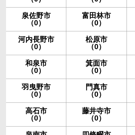
泉佐野市
富田林市
（0）
（0）
河内長野市
松原市
（0）
（0）
和泉市
箕面市
（0）
（0）
羽曳野市
門真市
（0）
（0）
高石市
藤井寺市
（0）
（0）
泉南市
四條畷市