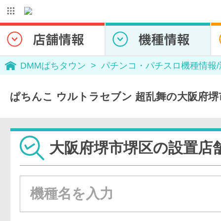
DMMぱちタウン
パチンコ・パチスロ機種情報
ぱちんこ ウルトラセブン 超乱舞の大阪府
大阪府堺市堺区の設置店