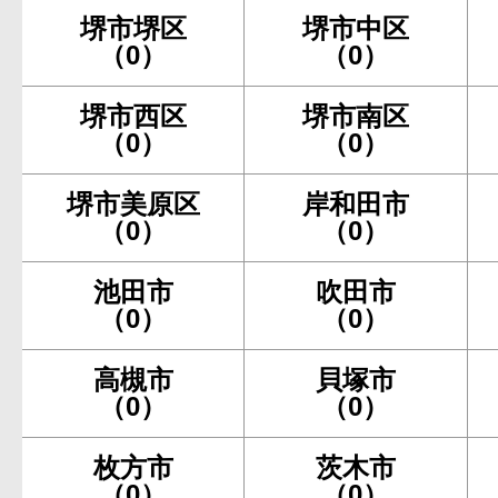
堺市堺区
堺市中区
（0）
（0）
堺市西区
堺市南区
（0）
（0）
堺市美原区
岸和田市
（0）
（0）
池田市
吹田市
（0）
（0）
高槻市
貝塚市
（0）
（0）
枚方市
茨木市
（0）
（0）