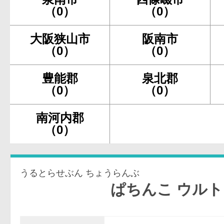
（0）
（0）
大阪狭山市
阪南市
（0）
（0）
豊能郡
泉北郡
（0）
（0）
南河内郡
（0）
うるとらせぶん ちょうらんぶ
ぱちんこ ウルトラセブン