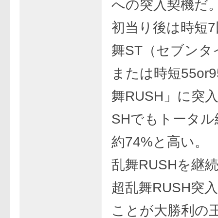
への突入契機だ
初当り後は時短7
舞ST（セブンタ
または時短55or
舞RUSH」に突
SHでもトータル
約74%と高い。
乱舞RUSHを継
超乱舞RUSH突
ことが大勝利の