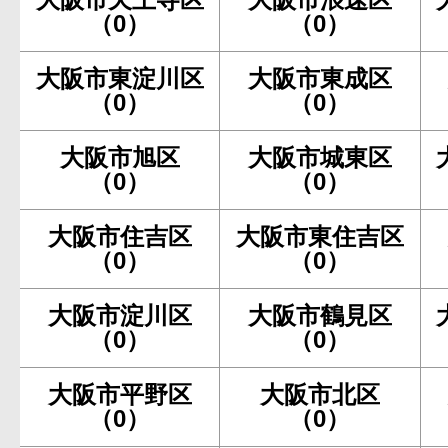
（0）
（0）
大阪市東淀川区
大阪市東成区
（0）
（0）
大阪市旭区
大阪市城東区
（0）
（0）
大阪市住吉区
大阪市東住吉区
（0）
（0）
大阪市淀川区
大阪市鶴見区
（0）
（0）
大阪市平野区
大阪市北区
（0）
（0）