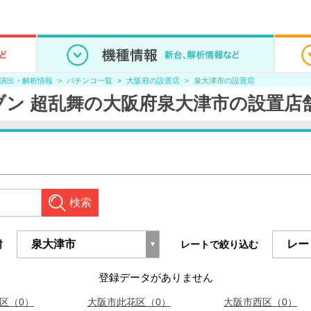
/演出・解析情報
パチンコ一覧
大阪府の設置店
泉大津市の設置店
ブン 超乱舞の大阪府泉大津市の設置店
検索
村
レートで絞り込む
登録データがありません
区（0）
大阪市此花区（0）
大阪市西区（0）