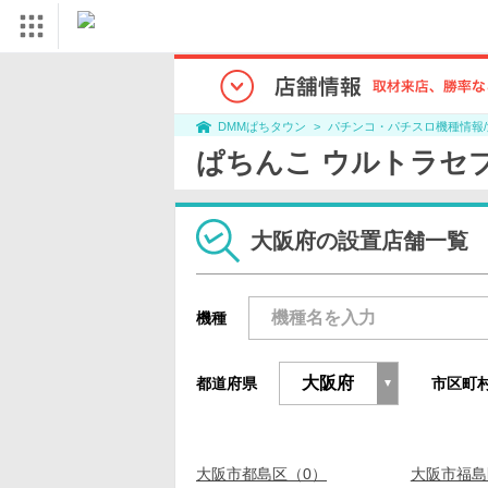
パチンコ・パチスロ機種情報
DMMぱちタウン
ぱちんこ ウルトラセ
大阪府の設置店舗一覧
機種
都道府県
市区町
大阪市都島区（0）
大阪市福島