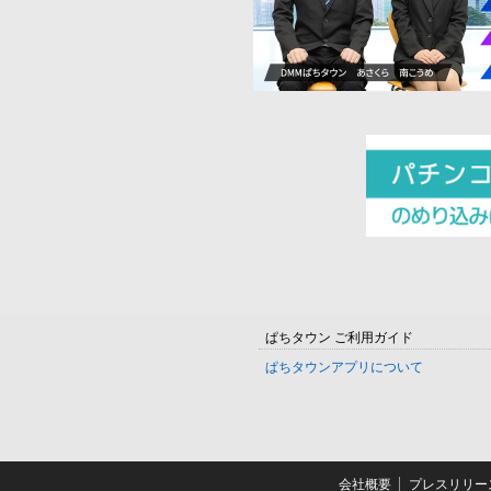
ぱちタウン ご利用ガイド
ぱちタウンアプリについて
会社概要
プレスリリー