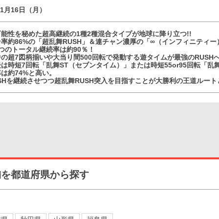
11月16日（月）
能性を秘めた超高継続の1種2種混合タイプが地球に降り立つ!!
率約86%の「超乱舞RUSH」＆連チャン濃厚の「∞（インフィニティー
つのトータル継続率は約90％！
の超7図柄揃いや大当り間500回転で発動する遊タイムが最強のRUSH
は時短7回転「乱舞ST（セブンタイム）」または時短55or95回転「乱舞
は約74%と高い。
SHを継続させつつ超乱舞RUSH突入を目指すことが大勝利の王道ルート
舗を都道府県から探す