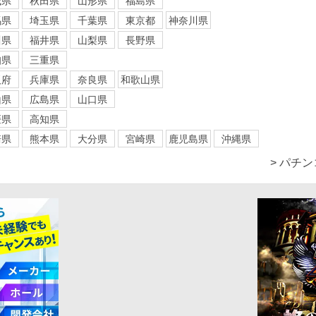
城県
秋田県
山形県
福島県
馬県
埼玉県
千葉県
東京都
神奈川県
川県
福井県
山梨県
長野県
知県
三重県
阪府
兵庫県
奈良県
和歌山県
山県
広島県
山口県
媛県
高知県
崎県
熊本県
大分県
宮崎県
鹿児島県
沖縄県
> パチ