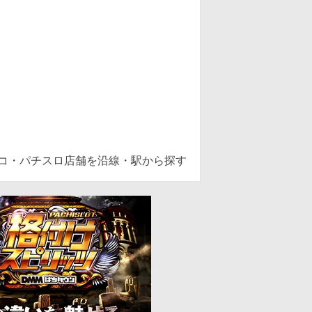
ンコ・パチスロ店舗を沿線・駅から探す