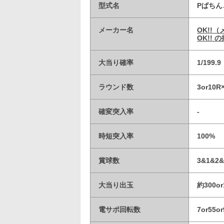
型式名
Pぱちん
メーカー名
OK!!
OK!!
大当り確率
1/199
ラウンド数
3or10
確変突入率
-
時短突入率
100%
賞球数
3&1&2&
大当り出玉
約300o
電サポ回転数
7or55