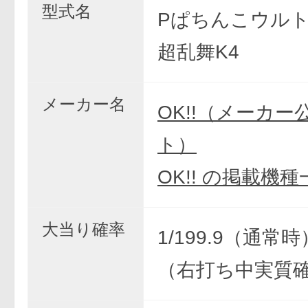
型式名
Pぱちんこウル
超乱舞K4
メーカー名
OK!!（メーカー
ト）
OK!! の掲載機種
大当り確率
1/199.9（通常時）
（右打ち中実質