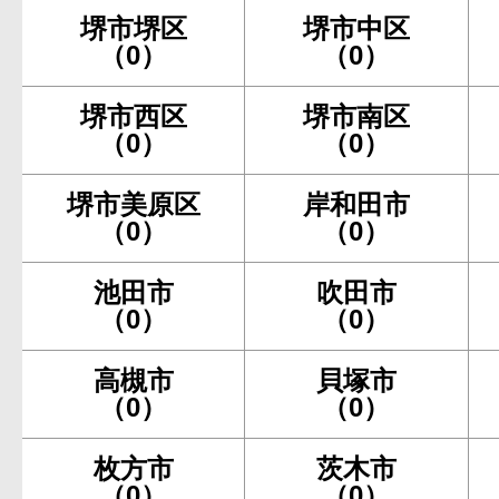
堺市堺区
堺市中区
（0）
（0）
堺市西区
堺市南区
（0）
（0）
堺市美原区
岸和田市
（0）
（0）
池田市
吹田市
（0）
（0）
高槻市
貝塚市
（0）
（0）
枚方市
茨木市
（0）
（0）