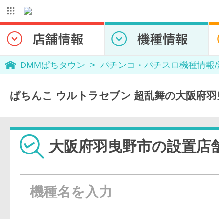
DMMぱちタウン
パチンコ・パチスロ機種情報
ぱちんこ ウルトラセブン 超乱舞の大阪府
大阪府羽曳野市の設置店