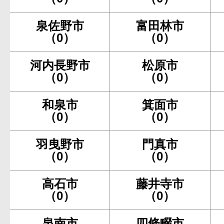
泉佐野市
富田林市
（0）
（0）
河内長野市
松原市
（0）
（0）
和泉市
箕面市
（0）
（0）
羽曳野市
門真市
（0）
（0）
高石市
藤井寺市
（0）
（0）
泉南市
四條畷市