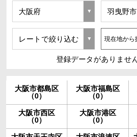
現在地から
登録データがありませ
大阪市都島区
大阪市福島区
（0）
（0）
大阪市西区
大阪市港区
（0）
（0）
大阪市天王寺区
大阪市浪速区