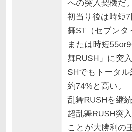
への突入契機だ
初当り後は時短7
舞ST（セブンタ
または時短55or
舞RUSH」に突
SHでもトータル
約74%と高い。
乱舞RUSHを継
超乱舞RUSH突
ことが大勝利の