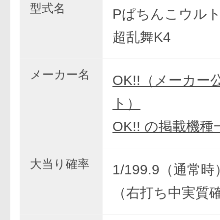
型式名
Pぱちんこウル
超乱舞K4
メーカー名
OK!!（メーカー
ト）
OK!! の掲載機種
大当り確率
1/199.9（通常時）
（右打ち中実質