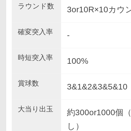
ラウンド数
3or10R×10カウ
確変突入率
-
時短突入率
100%
賞球数
3&1&2&3&5&10
大当り出玉
約300or1000
し）