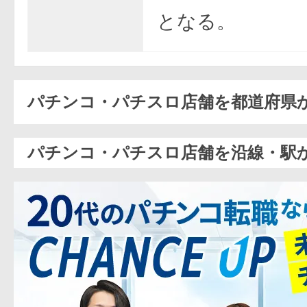
となる。
パチンコ・パチスロ店舗を都道府県
パチンコ・パチスロ店舗を沿線・駅