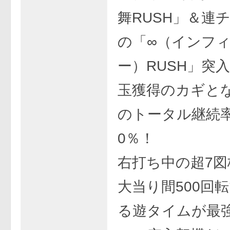
舞RUSH」＆連
の「∞（インフ
ー）RUSH」突
玉獲得のカギと
のトータル継続率
0％！
右打ち中の超7図
大当り間500回
る遊タイムが最強