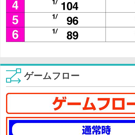
ゲームフロー