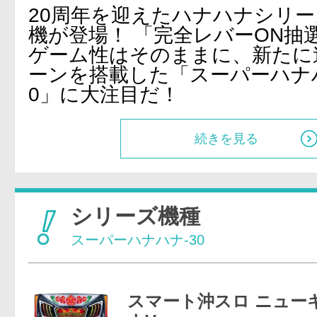
20周年を迎えたハナハナシリー
機が登場！ 「完全レバーON抽
ゲーム性はそのままに、新たに
ーンを搭載した「スーパーハナハ
0」に大注目だ！
続きを見る
シリーズ機種
スーパーハナハナ-30
スマート沖スロ ニュー