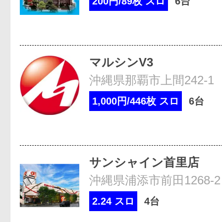
200円/89枚 スロ
6台
マルシンV3
沖縄県那覇市上間242-1
1,000円/446枚 スロ
6台
サンシャイン首里店
沖縄県浦添市前田1268-2
2.24 スロ
4台