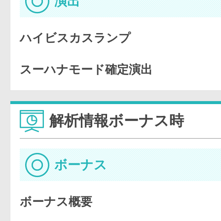
演出
ハイビスカスランプ
スーハナモード確定演出
解析情報ボーナス時
ボーナス
ボーナス概要