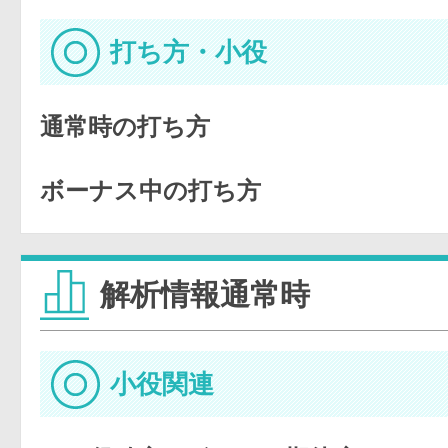
打ち方・小役
通常時の打ち方
ボーナス中の打ち方
解析情報通常時
小役関連