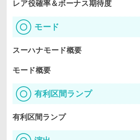
レア役確率＆ボーナス期待度
モード
スーハナモード概要
モード概要
有利区間ランプ
有利区間ランプ