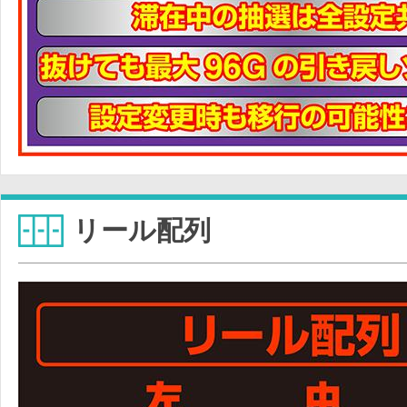
リール配列