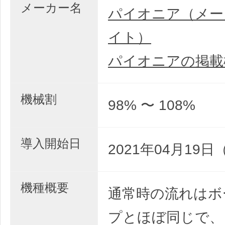
メーカー名
パイオニア（メー
イト）
パイオニアの掲載
機械割
98% 〜 108%
導入開始日
2021年04月19日
機種概要
通常時の流れはボ
プとほぼ同じで、