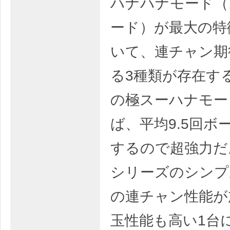
ハナハナモード（
ード）が最大の特
いて、連チャン期
る3種類が存在す
の極スーハナモー
ば、平均9.5回ボ
するので超強力だ
シリーズのシンプ
の連チャン性能が
玉性能も高い1台