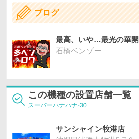
ブログ
最高、いや…最光の華開
石橋ベンゾー
この機種の設置店舗一覧
スーパーハナハナ-30
サンシャイン牧港店