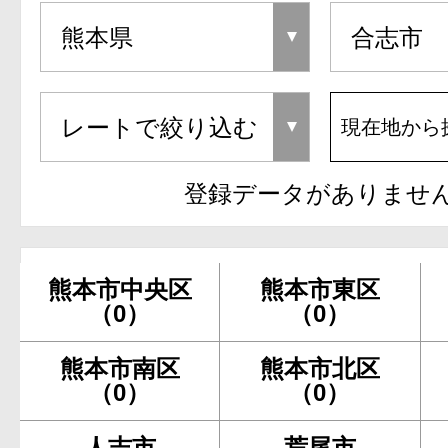
現在地から
登録データがありませ
熊本市中央区
熊本市東区
（0）
（0）
熊本市南区
熊本市北区
（0）
（0）
人吉市
荒尾市