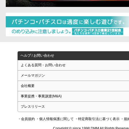
ヘルプ / お問い合わせ
よくある質問・お問い合わせ
メールマガジン
会社概要
事業提携・事業譲渡(M&A)
プレスリリース
・会員規約
・個人情報保護に関して
・特定商取引法に基づく表示
・規
Copyright © since 1998 DMM All Rights Reserve