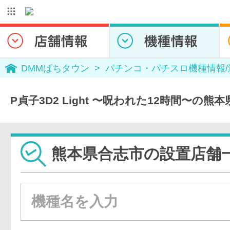
DMMぱちタウン
パチンコ・パチスロ機種情報
P貞子3D2 Light 〜呪われた12時間〜の
熊本県合志市の設置店舗