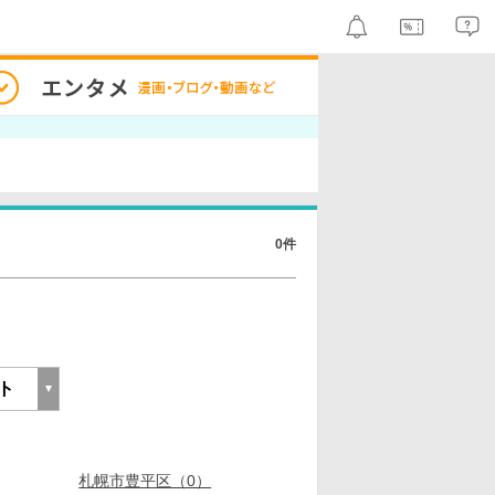
0件
札幌市豊平区（0）