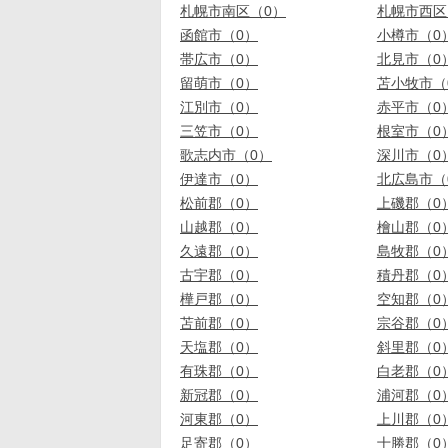
札幌市南区（0）
札幌市西区
函館市（0）
小樽市（0
帯広市（0）
北見市（0
留萌市（0）
苫小牧市（
江別市（0）
赤平市（0
三笠市（0）
根室市（0
歌志内市（0）
深川市（0
伊達市（0）
北広島市（
松前郡（0）
上磯郡（0
山越郡（0）
檜山郡（0
久遠郡（0）
島牧郡（0
古宇郡（0）
積丹郡（0
樺戸郡（0）
空知郡（0
苫前郡（0）
宗谷郡（0
天塩郡（0）
斜里郡（0
有珠郡（0）
白老郡（0
新冠郡（0）
浦河郡（0
河東郡（0）
上川郡（0
足寄郡（0）
十勝郡（0