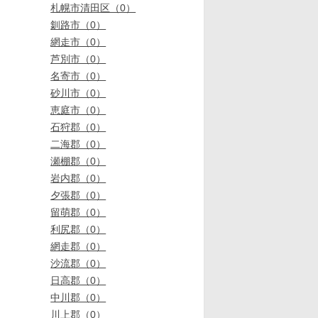
札幌市清田区（0）
釧路市（0）
網走市（0）
芦別市（0）
名寄市（0）
砂川市（0）
恵庭市（0）
石狩郡（0）
二海郡（0）
瀬棚郡（0）
岩内郡（0）
夕張郡（0）
留萌郡（0）
利尻郡（0）
網走郡（0）
沙流郡（0）
日高郡（0）
中川郡（0）
川上郡（0）