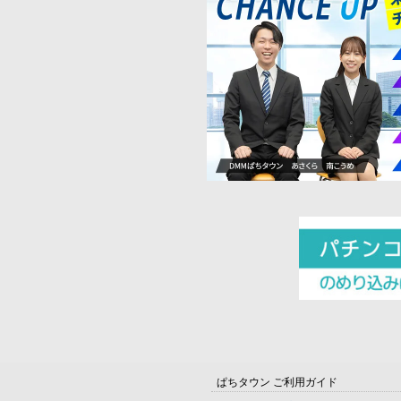
ぱちタウン ご利用ガイド