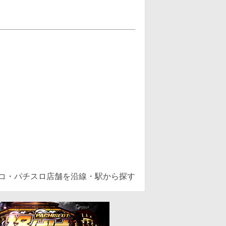
ンコ・パチスロ店舗を沿線・駅から探す