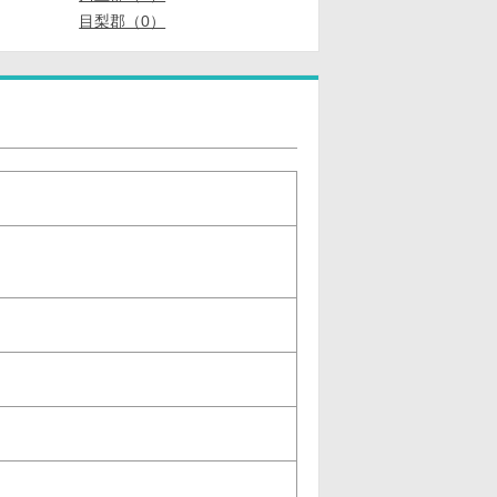
目梨郡（0）