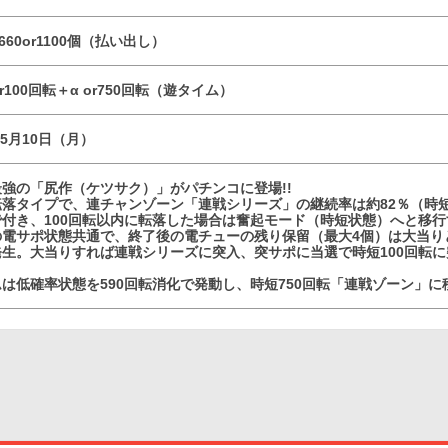
r660or1100個（払い出し）
r100回転＋α or750回転（遊タイム）
05月10日（月）
強の「尻作（ケツサク）」がパチンコに登場!!
落タイプで、連チャンゾーン「連戦シリーズ」の継続率は約82％（時短
で付き、100回転以内に転落した場合は奮起モード（時短状態）へと移
の電サポ状態共通で、終了後の電チューの残り保留（最大4個）は大当り
発生。大当りすれば連戦シリーズに突入、突サポに当選で時短100回転
は低確率状態を590回転消化で発動し、時短750回転「連戦ゾーン」に