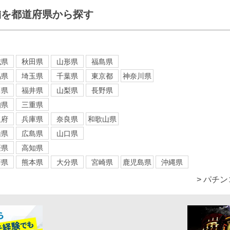
舗を都道府県から探す
城県
秋田県
山形県
福島県
馬県
埼玉県
千葉県
東京都
神奈川県
川県
福井県
山梨県
長野県
知県
三重県
阪府
兵庫県
奈良県
和歌山県
山県
広島県
山口県
媛県
高知県
崎県
熊本県
大分県
宮崎県
鹿児島県
沖縄県
> パチ