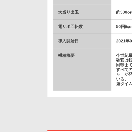
大当り出玉
約330o
電サポ回転数
50回転o
導入開始日
2021年
機種概要
今世紀最
確変は転
回転ま
すべて
ャ」が
いる。
遊タイム