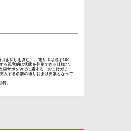
引き戻しを含む）。電サポは必ず100
行する視覚的に状態を判別できる仕様だ。
と突サポをWで抽選する「おまけガチ
に突入する名前の通りおまけ要素となって
移行。