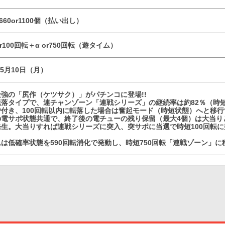
r660or1100個（払い出し）
r100回転＋α or750回転（遊タイム）
05月10日（月）
強の「尻作（ケツサク）」がパチンコに登場!!
落タイプで、連チャンゾーン「連戦シリーズ」の継続率は約82％（時短
で付き、100回転以内に転落した場合は奮起モード（時短状態）へと移
の電サポ状態共通で、終了後の電チューの残り保留（最大4個）は大当り
発生。大当りすれば連戦シリーズに突入、突サポに当選で時短100回転
は低確率状態を590回転消化で発動し、時短750回転「連戦ゾーン」に