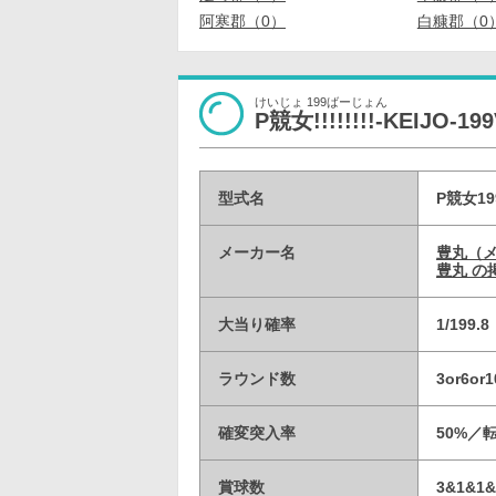
阿寒郡（0）
白糠郡（0
けいじょ 199ばーじょん
P競女!!!!!!!!-KEIJO-199
型式名
P競女19
メーカー名
豊丸（
豊丸 の
大当り確率
1/199
ラウンド数
3or6o
確変突入率
50%／
賞球数
3&1&1&