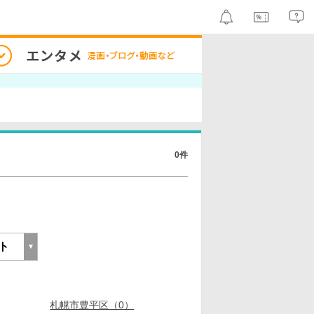
0件
札幌市豊平区（0）