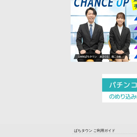
ぱちタウン ご利用ガイド