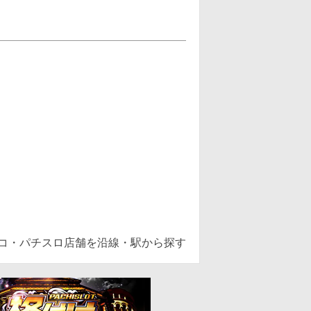
ンコ・パチスロ店舗を沿線・駅から探す