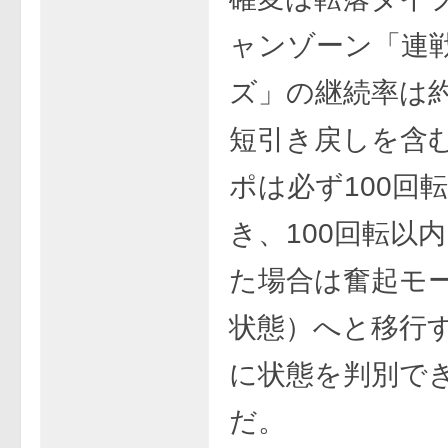
ャンゾーン「連
ズ」の継続率は約
短引き戻しを含
ポは必ず100回
き、100回転以
た場合は奮起モ
状態）へと移行
に状態を判別で
だ。