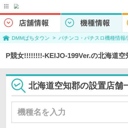
DMMぱちタウン
パチンコ・パチスロ機種情報
P競女!!!!!!!!-KEIJO-199Ver.の
北海道空知郡の設置店舗