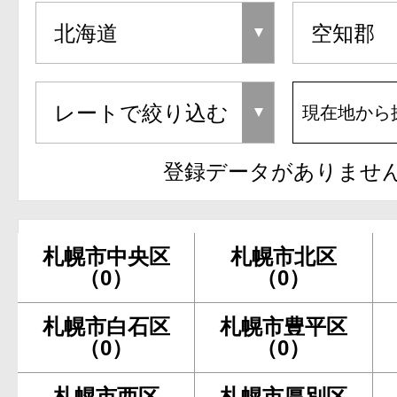
現在地から
登録データがありませ
札幌市中央区
札幌市北区
（0）
（0）
札幌市白石区
札幌市豊平区
（0）
（0）
札幌市西区
札幌市厚別区