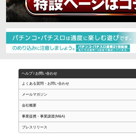
ヘルプ / お問い合わせ
よくある質問・お問い合わせ
メールマガジン
会社概要
事業提携・事業譲渡(M&A)
プレスリリース