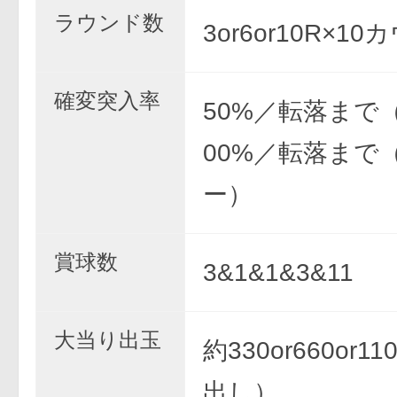
ラウンド数
3or6or10R×1
確変突入率
50%／転落まで（
00%／転落まで
ー）
賞球数
3&1&1&3&11
大当り出玉
約330or660or
出し）