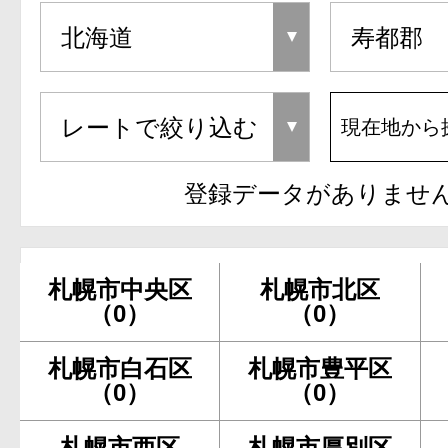
現在地から
登録データがありませ
札幌市中央区
札幌市北区
（0）
（0）
札幌市白石区
札幌市豊平区
（0）
（0）
札幌市西区
札幌市厚別区