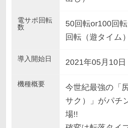
電サポ回転
50回転or100回転＋
数
回転（遊タイム
導入開始日
2021年05月10
機種概要
今世紀最強の「
サク）」がパチ
場!!
確変は転落タイ