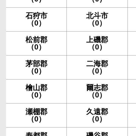
石狩市
北斗市
（0）
（0）
松前郡
上磯郡
（0）
（0）
茅部郡
二海郡
（0）
（0）
檜山郡
爾志郡
（0）
（0）
瀬棚郡
久遠郡
（0）
（0）
寿都郡
磯谷郡