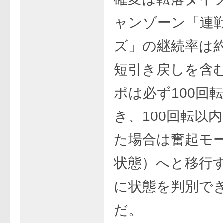
ャンゾーン「連
ズ」の継続率は約
短引き戻しを含
ポは必ず100回
き、100回転以
た場合は奮起モ
状態）へと移行
に状態を判別で
だ。