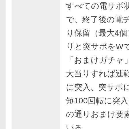
すべての電サポ
で、終了後の電
り保留（最大4個
りと突サポをW
「おまけガチャ
大当りすれば連
に突入、突サポ
短100回転に突
の通りおまけ要
いる。