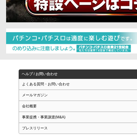
ヘルプ / お問い合わせ
よくある質問・お問い合わせ
メールマガジン
会社概要
事業提携・事業譲渡(M&A)
プレスリリース