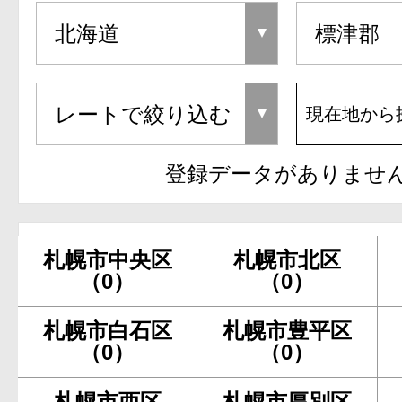
現在地から
登録データがありませ
札幌市中央区
札幌市北区
（0）
（0）
札幌市白石区
札幌市豊平区
（0）
（0）
札幌市西区
札幌市厚別区