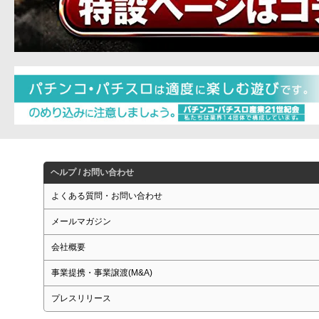
ヘルプ / お問い合わせ
よくある質問・お問い合わせ
メールマガジン
会社概要
事業提携・事業譲渡(M&A)
プレスリリース