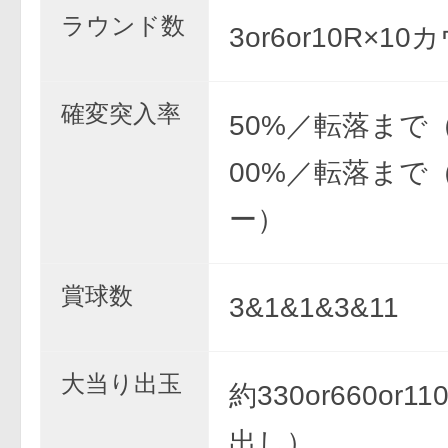
ラウンド数
3or6or10R×1
確変突入率
50%／転落まで（
00%／転落まで
ー）
賞球数
3&1&1&3&11
大当り出玉
約330or660or
出し）