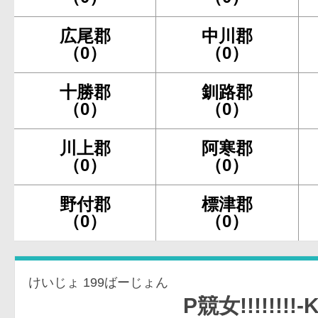
広尾郡
中川郡
（0）
（0）
十勝郡
釧路郡
（0）
（0）
川上郡
阿寒郡
（0）
（0）
野付郡
標津郡
（0）
（0）
けいじょ 199ばーじょん
P競女!!!!!!!!-KEIJO-19