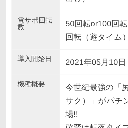
電サポ回転
50回転or100回転＋
数
回転（遊タイム
導入開始日
2021年05月10
機種概要
今世紀最強の「
サク）」がパチ
場!!
確変は転落タイ