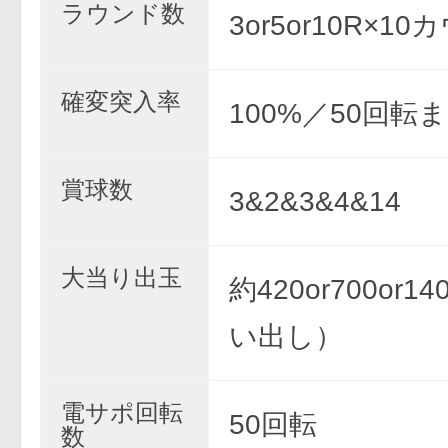
ラウンド数
3or5or10R×1
確変突入率
100%／50回転
賞球数
3&2&3&4&14
大当り出玉
約420or700or1
い出し）
電サポ回転
50回転
数