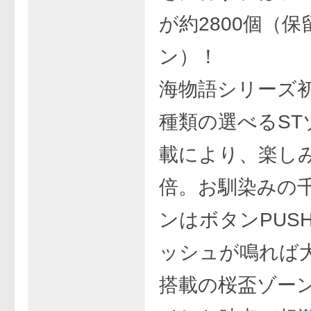
が約2800個（
ン）！
海物語シリーズ
種類の選べるST
載により、楽し
倍。お馴染みの
ンはボタンPUS
ッシュが鳴れば
搭載の桜盃ゾー