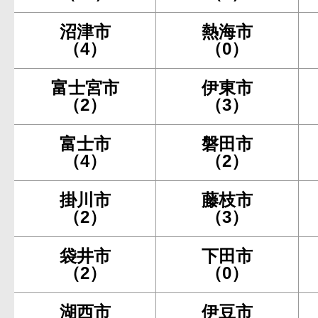
沼津市
熱海市
（4）
（0）
富士宮市
伊東市
（2）
（3）
富士市
磐田市
（4）
（2）
掛川市
藤枝市
（2）
（3）
袋井市
下田市
（2）
（0）
湖西市
伊豆市