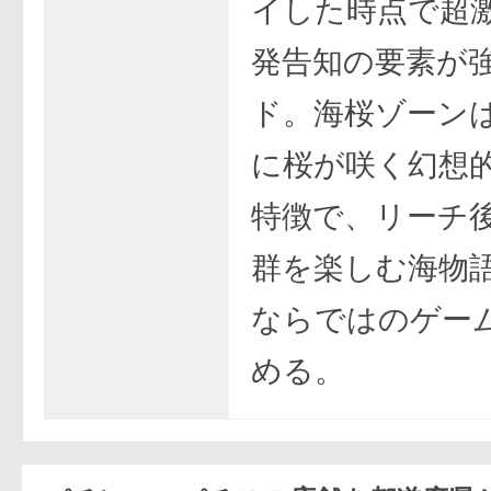
イした時点で超
発告知の要素が
ド。海桜ゾーン
に桜が咲く幻想
特徴で、リーチ後
群を楽しむ海物
ならではのゲー
める。