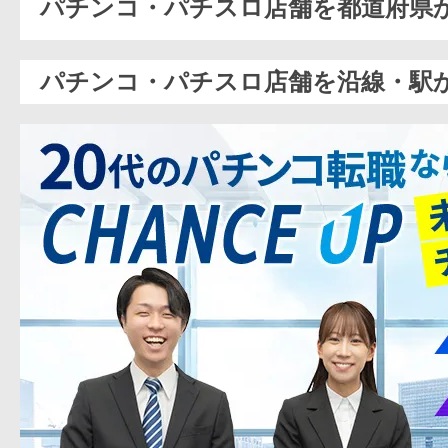
パチンコ・パチスロ店舗を都道府県
パチンコ・パチスロ店舗を沿線・駅