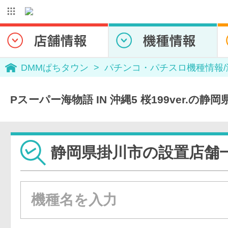
DMMぱちタウン
パチンコ・パチスロ機種情報
Pスーパー海物語 IN 沖縄5 桜199ver.の
静岡県掛川市の設置店舗