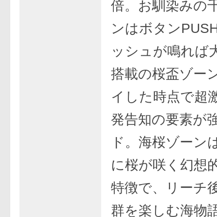
倍。お馴染みの
ンはボタンPUS
ッシュが鳴れば
搭載の桜盃ゾー
イした時点で超
発告知の要素が
ド。海桜ゾーン
に桜が咲く幻想
特徴で、リーチ後
群を楽しむ海物