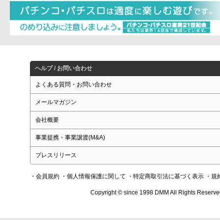
ヘルプ / お問い合わせ
よくある質問・お問い合わせ
メールマガジン
会社概要
事業提携・事業譲渡(M&A)
プレスリリース
・会員規約
・個人情報保護に関して
・特定商取引法に基づく表示
・規
Copyright © since 1998 DMM All Rights Reserve