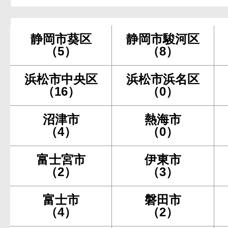
静岡市葵区
静岡市駿河区
（5）
（8）
浜松市中央区
浜松市浜名区
（16）
（0）
沼津市
熱海市
（4）
（0）
富士宮市
伊東市
（2）
（3）
富士市
磐田市
（4）
（2）