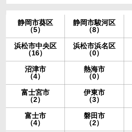
静岡市葵区
静岡市駿河区
（5）
（8）
浜松市中央区
浜松市浜名区
（16）
（0）
沼津市
熱海市
（4）
（0）
富士宮市
伊東市
（2）
（3）
富士市
磐田市
（4）
（2）