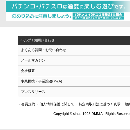
ヘルプ / お問い合わせ
よくある質問・お問い合わせ
メールマガジン
会社概要
事業提携・事業譲渡(M&A)
プレスリリース
・会員規約
・個人情報保護に関して
・特定商取引法に基づく表示
・規
Copyright © since 1998 DMM All Rights Reserve