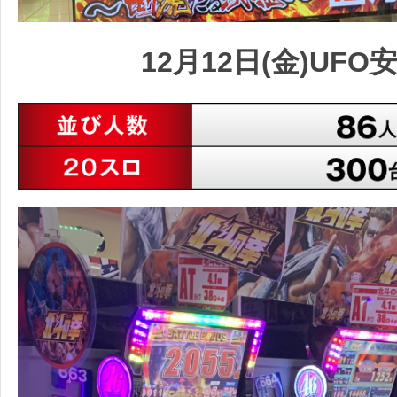
12月12日(金)UFO