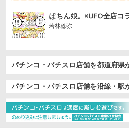
ぱちん娘。×UFO全店コ
若林稔弥
パチンコ・パチスロ店舗を都道府県
パチンコ・パチスロ店舗を沿線・駅