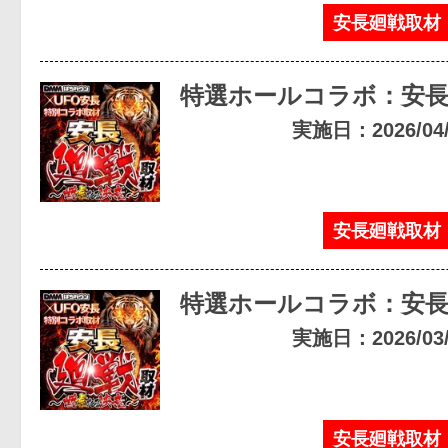
安長廻戦取材
特選ホールコラボ：安長
実施日：2026/04/0
安長廻戦取材
特選ホールコラボ：安長
実施日：2026/03/0
安長廻戦取材