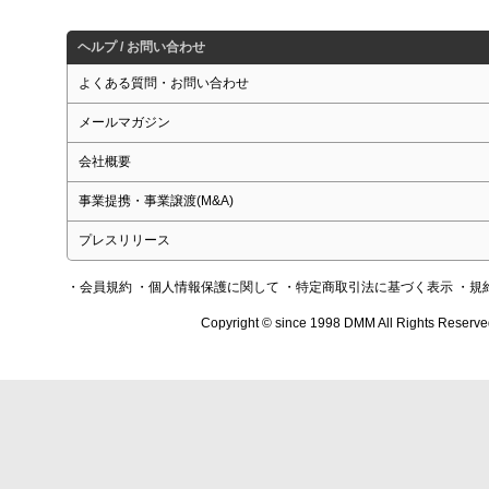
ヘルプ / お問い合わせ
よくある質問・お問い合わせ
メールマガジン
会社概要
事業提携・事業譲渡(M&A)
プレスリリース
・会員規約
・個人情報保護に関して
・特定商取引法に基づく表示
・規
Copyright © since 1998 DMM All Rights Reserve