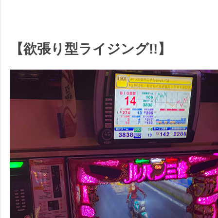
【欲張り型ライジング!!】