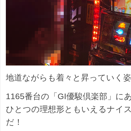
地道ながらも着々と昇っていく
1165番台の「GI優駿倶楽部」に
ひとつの理想形ともいえるナイ
だ！