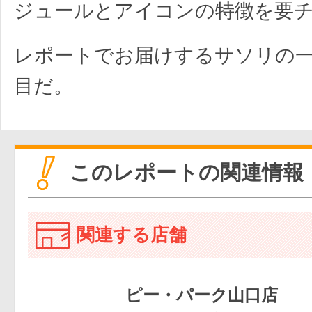
ジュールとアイコンの特徴を要
レポートでお届けするサソリの
目だ。
このレポートの関連情報
関連する店舗
ピー・パーク山口店