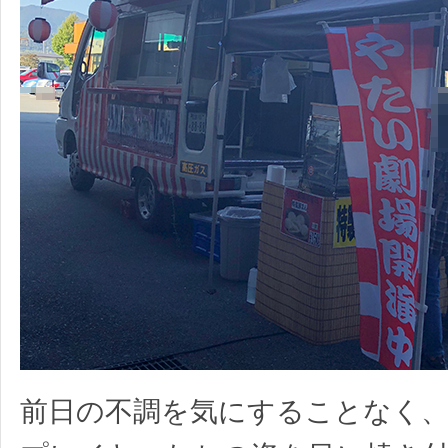
前日の不調を気にすることなく