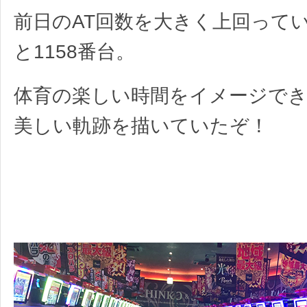
前日のAT回数を大きく上回ってい
と1158番台。
体育の楽しい時間をイメージで
美しい軌跡を描いていたぞ！