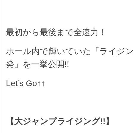
最初から最後まで全速力！
ホール内で輝いていた「ライジン
発」を一挙公開!!
Let’s Go↑↑
【大ジャンプライジング!!】