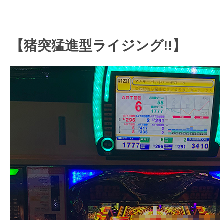
【猪突猛進型ライジング!!】