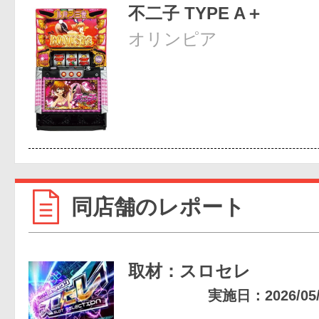
不二子 TYPE A＋
オリンピア
同店舗のレポート
取材：スロセレ
実施日：2026/05/3