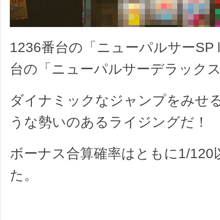
1236番台の「ニューパルサーSPⅡ
台の「ニューパルサーデラック
ダイナミックなジャンプをみせ
うな勢いのあるライジングだ！
ボーナス合算確率はともに1/12
た。