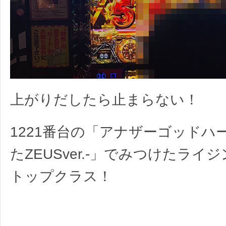
上がりだしたら止まらない！
1221番台の「アナザーゴッドハ
たZEUSver.-」でみつけたライ
トップクラス！