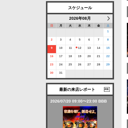
スケジュール
2026年08月
日
月
火
水
木
金
土
1
2
3
4
5
6
7
8
9
10
11
12
13
14
15
16
17
18
19
20
21
22
23
24
25
26
27
28
29
30
31
最新の来店レポート
PR
2026/07/20 09:00〜23:00 BBB