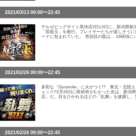
2021/03/13 09:00〜22:45
デルゼビッグサイト黒埼店3日13日に、新潟県新
「双龍玉」を敢行。プレイヤーたちが楽しそうに
ードに包まれていた。 壱頭目の龍は… 16時頃
2021/02/26 09:00〜22:45
多彩な「Dynamite」に火がつく!? 東北・北陸
ェック!!2月26日に取材班がむかった先は、新
店」だ。目をひかれるほどの『乱舞』を披露し、
2021/02/26 09:00〜22:45