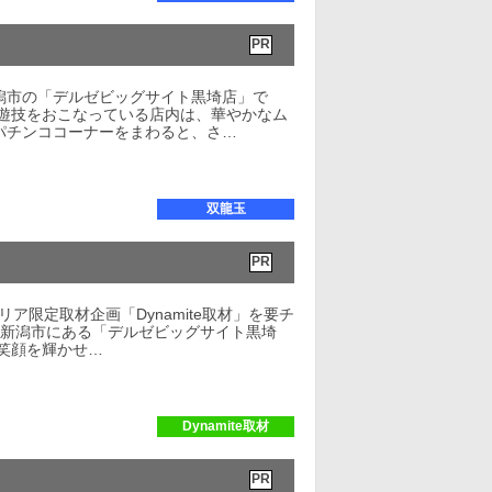
PR
潟市の「デルゼビッグサイト黒埼店」で
遊技をおこなっている店内は、華やかなム
にパチンココーナーをまわると、さ…
双龍玉
PR
エリア限定取材企画「Dynamite取材」を要チ
潟県新潟市にある「デルゼビッグサイト黒埼
笑顔を輝かせ…
Dynamite取材
PR