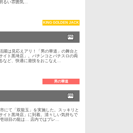
明るい雰囲気…
KING GOLDEN JACK
PR
ちの活躍は見応えアリ！「男の華道」の舞台と
サイト黒埼店」。パチンコとパチスロの両
るなど、快適に遊技をおこなえ…
男の華道
PR
潟市にて「双龍玉」を実施した。スッキリと
サイト黒埼店」に到着。清々しい気持ちで
壱頭目の龍は… 店内ではプレ…