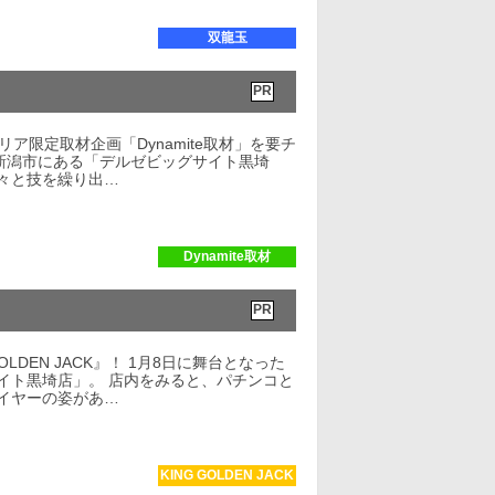
双龍玉
PR
エリア限定取材企画「Dynamite取材」を要チ
県新潟市にある「デルゼビッグサイト黒埼
々と技を繰り出…
Dynamite取材
PR
DEN JACK』！ 1月8日に舞台となった
イト黒埼店」。 店内をみると、パチンコと
イヤーの姿があ…
KING GOLDEN JACK