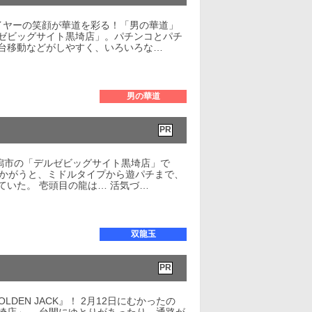
イヤーの笑顔が華道を彩る！「男の華道」
ゼビッグサイト黒埼店」。パチンコとパチ
台移動などがしやすく、いろいろな…
男の華道
PR
潟市の「デルゼビッグサイト黒埼店」で
うかがうと、ミドルタイプから遊パチまで、
いた。 壱頭目の龍は… 活気づ…
双龍玉
PR
DEN JACK』！ 2月12日にむかったの