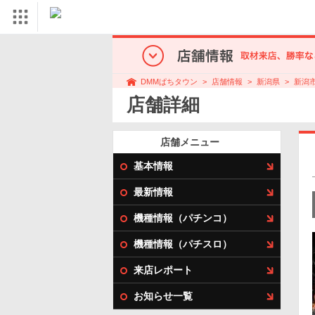
店舗情報
新潟県
新潟
DMMぱちタウン
店舗詳細
店舗メニュー
基本情報
最新情報
機種情報（パチンコ）
機種情報（パチスロ）
来店レポート
お知らせ一覧