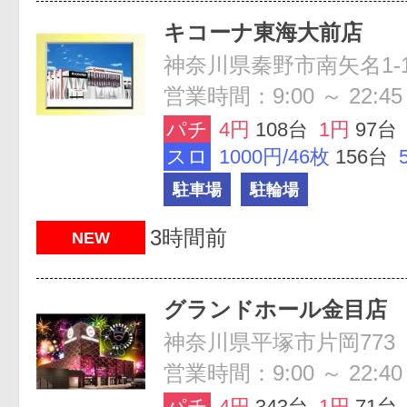
キコーナ東海大前店
神奈川県秦野市南矢名1-16
営業時間：9:00 ～ 22:45
パチ
4円
108台
1円
97台
スロ
1000円/46枚
156台
駐車場
駐輪場
3時間前
NEW
グランドホール金目店
神奈川県平塚市片岡773
営業時間：9:00 ～ 22:40
パチ
4円
343台
1円
71台