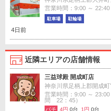
営業時間：9:00 ～ 22:40
駐車場
駐輪場
4日前
近隣エリアの店舗情報
三益球殿 開成町店
営業時間：9:00 ～ 23:
間 22：45）
パチ
4円
0台
1円
0台