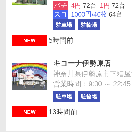
パチ
4円
72台
1円
72台
スロ
1000円/46枚
64台
駐車場
駐輪場
5時間前
NEW
キコーナ伊勢原店
神奈川県伊勢原市下糟屋17
営業時間：9:00 ～ 22:45
駐車場
駐輪場
13時間前
NEW