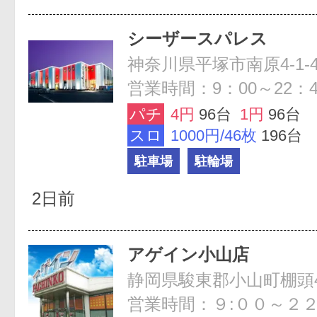
シーザースパレス
神奈川県平塚市南原4-1-4
営業時間：9：00～22：4
パチ
4円
96台
1円
96台
スロ
1000円/46枚
196台
駐車場
駐輪場
2日前
アゲイン小山店
静岡県駿東郡小山町棚頭4
営業時間：９:００～２２