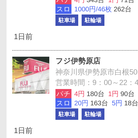
スロ
1000円/46枚
262台
駐車場
駐輪場
1日前
フジ伊勢原店
神奈川県伊勢原市白根50
営業時間：9：00～22：4
パチ
4円
180台
1円
90台
スロ
20円
163台
5円
18
駐車場
駐輪場
1日前