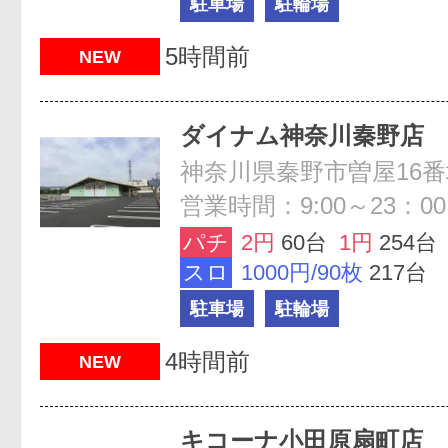
駐車場
駐輪場
5時間前
NEW
ダイナム神奈川秦野店
神奈川県秦野市曽屋16番
営業時間：9:00～23：00
パチ
2円
60台
1円
254台
スロ
1000円/90枚
217台
駐車場
駐輪場
4時間前
NEW
キコーナ小田原扇町店