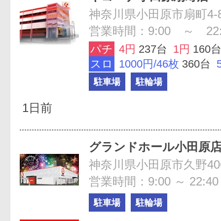
神奈川県小田原市扇町4-8
営業時間：9:00 ～ 22:
パチ
4円
237台
1円
160
スロ
1000円/46枚
360台
駐車場
駐輪場
1日前
グランドホール小田原
神奈川県小田原市久野40
営業時間：9:00 ～ 22:40
駐車場
駐輪場