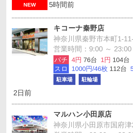
5時間前
NEW
キコーナ秦野店
神奈川県秦野市本町1-11-
営業時間：9:00 ～ 23:00
パチ
4円
76台
1円
104台
スロ
1000円/46枚
112台
駐車場
駐輪場
2日前
マルハン小田原店
神奈川県小田原市国府津28