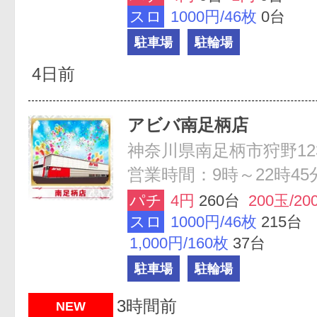
スロ
1000円/46枚
0台
駐車場
駐輪場
4日前
アビバ南足柄店
神奈川県南足柄市狩野12
営業時間：9時～22時45
パチ
4円
260台
200玉/20
スロ
1000円/46枚
215台
1,000円/160枚
37台
駐車場
駐輪場
3時間前
NEW