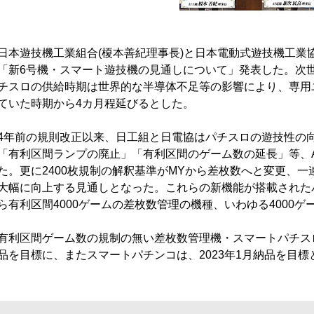
日本遊技機工業組合(榎本善紀理事長)と日本電動式遊技機工業協
「新6号機・スマート遊技機の見通しについて」発表した。次
チスロの供給時期は世界的な半導体不足等の影響により、専用
ていた時期から4カ月程延びるとした。
4年前の規則改正以来、日工組と日電協はパチスロの遊技性の
「有利区間ランプの廃止」「有利区間のゲーム数の延長」等、
た。更に2400枚規制の解釈基準がMYから差枚数へと変更、
大幅に向上する見通しとなった。これらの新機能が搭載されたパ
ら有利区間4000ゲームの差枚数管理の機種、いわゆる4000
有利区間ゲーム数の規制の無い差枚数管理機・スマートパチスロ
品を目標に、またスマートパチンコは、2023年1月納品を目標