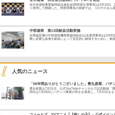
全日本遊技事業協同組合連合会(阿部恭久理事長)は3月16日
ト併用して開催した。阿部理事長の挨拶では、コロナのまん延
リモート併用の開催に理解を求めた。また、ロシアのウクラ
中部遊商 第13回献血活動実施
全商協所属の中部遊技機商業協同組合(山名泰理事長)は3月
療に必要な血液を献血によって安定的に確保するために、献
サポーター」と言い、中部遊商では社会貢献活動の一環として
人気のニュース
「66年間ありがとうございました」豊丸産業、パチ
豊丸産業は7月31日、公式YouTubeチャンネルで記念動画
同社は7月28日にパチンコ事業の停止を発表し、7月31日をも
から現在に至るまでの同社の歩みを振り返る内容。一般電役を
フィールズ、TVアニメ『【推しの子】』公式イベン