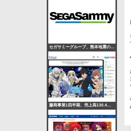
セガサミーグループ、熊本地震の被災地支援で1,000万円を寄付
藤商事第1四半期、売上高130.4％増の65.1億円 パチンコ販売1.3万台で赤字幅縮小