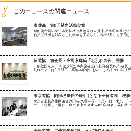
このニュースの関連ニュース
東遊商 第8回献血活動実施
全商協所属の東日本遊技機商業協同組合(中村昌勇理事長)は3
合員関係者を対象とした献血を実施した。昨年8月にも実施し
となった。目に見える社会貢献活動の一環として開始されて
日遊協 前会長・庄司孝輝氏「お別れの会」開催
一般社団法人 日本遊技関連事業協会(西村拓郎会長)の前会長
別れの会」は3月25日、築地本願寺においてしめやかに執り行わ
逝去、享年68歳。2013年6月から2020年8月まで日遊協の
東京遊協 阿部理事長の5回目となる全日遊連・理事
東京都遊技業協同組合(阿部恭久理事長)は3月25日、東京・
ライン併用して開催。全79名中50名出席(出席34名、委任状
恭久氏を満場一致で推薦する事を決議した。冒頭、阿部理事
全日遊連 広告宣伝規制についてWTを発足