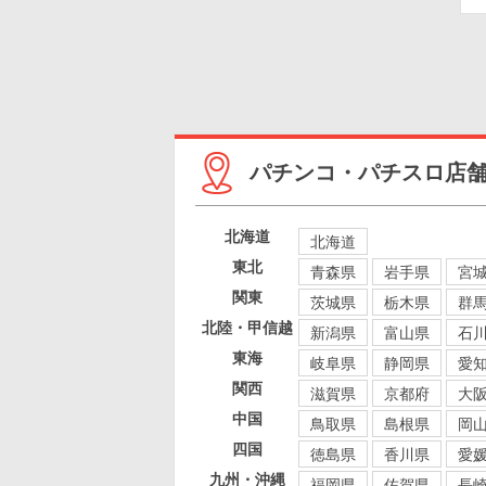
パチンコ・パチスロ店
北海道
北海道
東北
青森県
岩手県
宮
関東
茨城県
栃木県
群
北陸・甲信越
新潟県
富山県
石
東海
岐阜県
静岡県
愛
関西
滋賀県
京都府
大
中国
鳥取県
島根県
岡
四国
徳島県
香川県
愛
九州・沖縄
福岡県
佐賀県
長