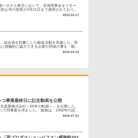
、第一ホテル東京において、定例理事会をリモー
防止等の措置が3月21日まで適用されており、
イナ侵攻に対しては、世界平和への懸念と共に日
2022-03-17
9日、組合員を対象にした献血活動を実施した。医
血に積極的に協力できる企業や団体の事を「献血
献血サポーターへ参加してから今年で12年とな
2022-03-15
ンコ事業最終日に記念動画を公開
「豊丸産業株式会社～66年の軌跡～」を公開した。
って同事業を停止した。 動画は、1960年の設立
代表する1996年発売の『ナ
2026-07-31
ト「苺プロダクション☆ファン感謝祭202