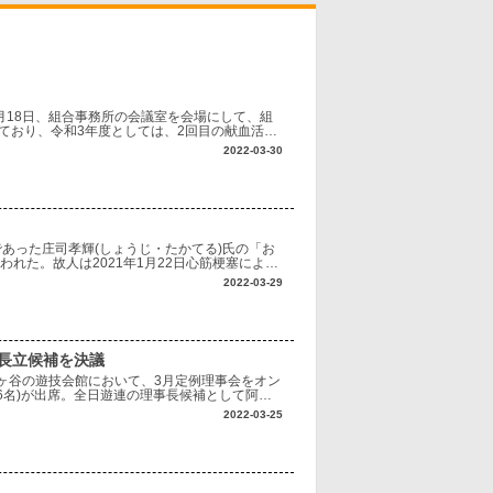
月18日、組合事務所の会議室を会場にして、組
ており、令和3年度としては、2回目の献血活動
以来、多くの組合員が活動に協力している。今回
2022-03-30
であった庄司孝輝(しょうじ・たかてる)氏の「お
れた。故人は2021年1月22日心筋梗塞により
第6代会長を務めた。コロナ禍
2022-03-29
長立候補を決議
市ヶ谷の遊技会館において、3月定例理事会をオン
16名)が出席。全日遊連の理事長候補として阿部
長は、「先般、日工組と日電協から、新
2022-03-25