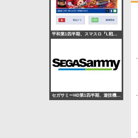
平和第1四半期、スマスロ『L戦国乙女5』2.4万台販売で営業利益195.1％増
セガサミーHD第1四半期、遊技機事業が黒字転換 売上高58.5％増、経常利益28.5億円