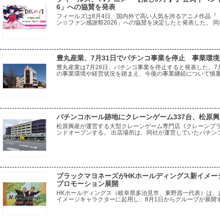
6」への協賛を発表
フィールズは8月4日、国内外で高い人気を誇るアニメ作品『
ン☆ファン感謝祭2026」への協賛を決定したと発表した。 
種トーキョーグール』をはじめとする多彩な人気IPにおいて
豊丸産業、7月31日でパチンコ事業を停止 事業環
豊丸産業は7月28日、パチンコ事業を停止すると発表した。7
の事業環境や経営状況を踏まえ、今後の事業継続について慎
ている。取引先に対しては、事業停止による影響をできる限
パチンコホール跡地にクレーンゲーム337台、松原
松原興産が運営する大型クレーンゲーム専門店《クレーンプラ
ンドオープンする。 出店場所は、同社が運営していたパチンコ
設を活用し、パチンコホールから新たなアミューズメント業態
ブラックマヨネーズがHKホールディングス新イメージ
プロモーション展開
HKホールディングス（岐阜県多治見市、東野昌一代表）は、
イメージキャラクターに起用し、8月1日からグループが展開する「
55店舗でプロモーションを開始する。 今回の起用は、幅広