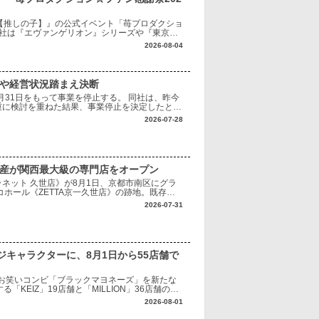
【推しの子】』の公式イベント「苺プロダクショ
同社は『エヴァンゲリオン』シリーズや『東京喰
、作品の魅力を最大限に生かした遊技機化や商
2026-08-04
境や経営状況踏まえ決断
月31日をもって事業を停止する。 同社は、昨今
重に検討を重ねた結果、事業停止を決定したとし
り最小限にとどめられるよう、最後まで対応に努
2026-07-28
興産が関西最大級の専門店をオープン
ネット 久世店》が8月1日、京都市南区にグラ
ホール《ZETTA京一久世店》の跡地。既存施
へ転換する。 《クレーンプラネット 久世
2026-07-31
キャラクターに、8月1日から55店舗で
お笑いコンビ「ブラックマヨネーズ」を新たな
KEIZ」19店舗と「MILLION」36店舗の計
い世代から支持を集めるブラックマ
2026-08-01