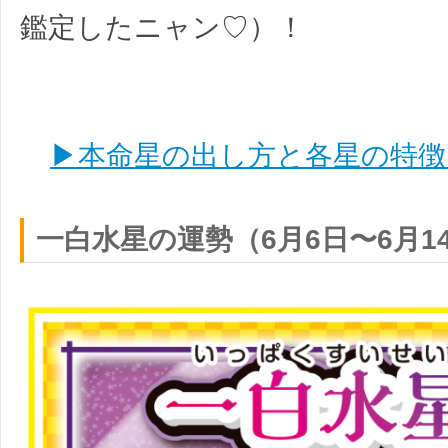
鑑定したニャン♡）！
▶本命星の出し方と各星の特徴
一白水星の運勢（6月6日〜6月1