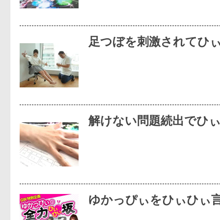
足つぼを刺激されてひ
解けない問題続出でひ
ゆかっぴぃをひぃひぃ