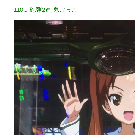
110G 砲弾2連 鬼ごっこ