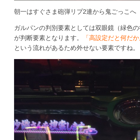
朝一はすぐさま砲弾リプ2連から鬼ごっこへ
ガルパンの判別要素としては双眼鏡（緑色の
が判断要素となります。
「高設定だと何だか
という流れがあるため外せない要素ですね。