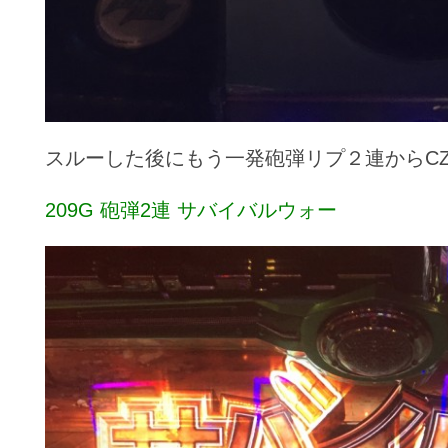
スルーした後にもう一発砲弾リプ２連からC
209G 砲弾2連 サバイバルウォー