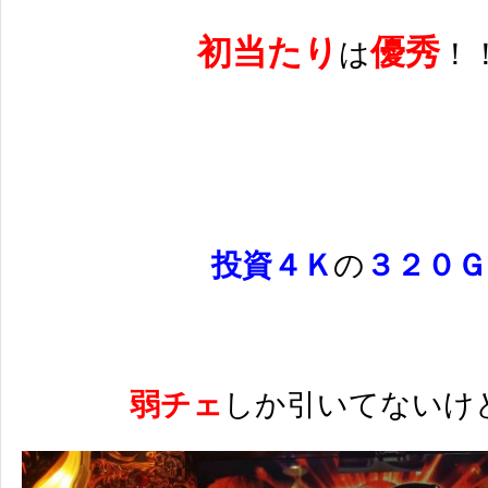
初当たり
優秀
は
！
投資４Ｋ
の
３２０Ｇ
弱チェ
しか引いてないけ