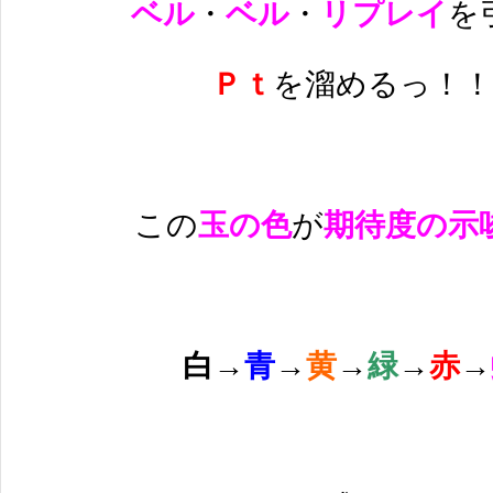
ベル
・
ベル
・
リプレイ
を
Ｐｔ
を溜めるっ！！
この
玉の色
が
期待度の示
白
→
青
→
黄
→
緑
→
赤
→