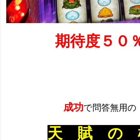
期待度５０
成功
で問答無用の
天 賦 の 