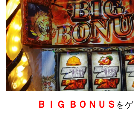
ＢＩＧ ＢＯＮＵＳ
をゲ