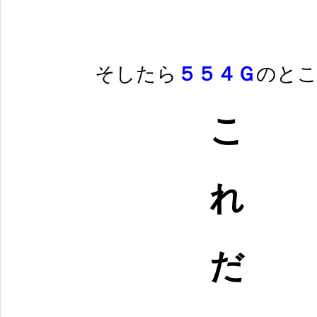
そしたら
５５４Ｇ
のと
こ
れ
だ