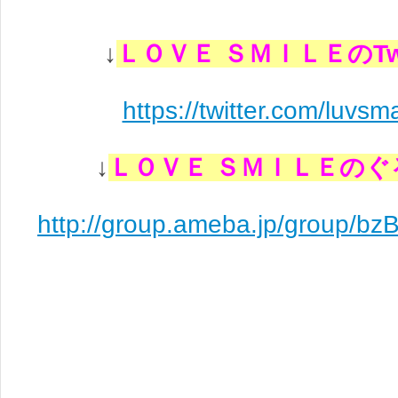
↓
ＬＯＶＥ ＳＭＩＬＥのTwit
https://twitter.com/luvs
↓
ＬＯＶＥ ＳＭＩＬＥのぐ
http://group.ameba.jp/group/b