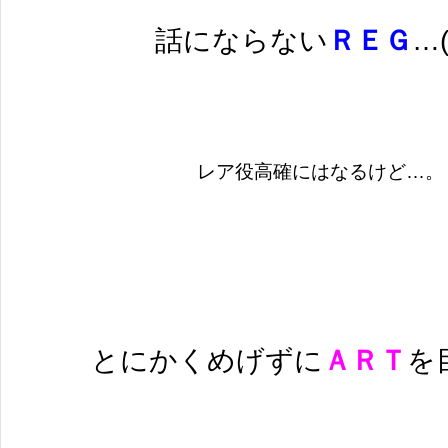
話にならない
ＲＥＧ
…
レア役高確にはなるけど…。
とにかくめげずに
ＡＲＴ
を