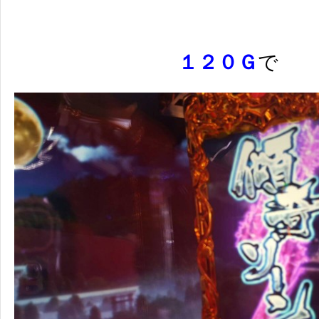
１２０Ｇ
で