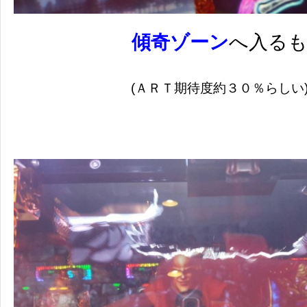
傾奇ゾーン
へ入る
(ＡＲＴ
期待度約３０％らしい