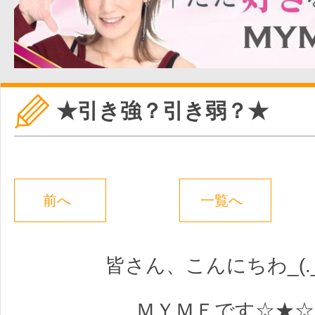
★引き強？引き弱？★
前へ
一覧へ
皆さん、こんにちわ_(._.
ＭＹＭＥです☆★☆