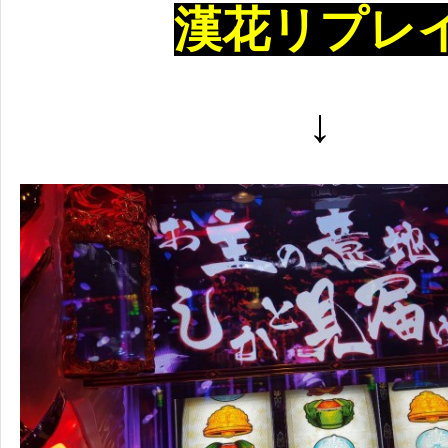
漢花リプレ
↓