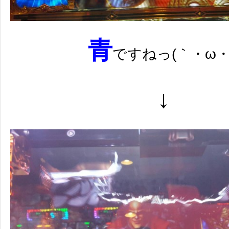
青
ですねっ(｀・ω・´
↓