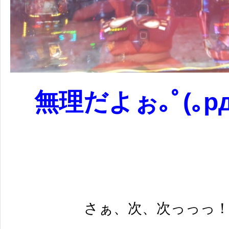
無理だよぉ｡ﾟ(｡pдq
さぁ、次、次っっっ