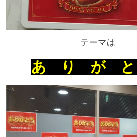
テーマは
あ り が と