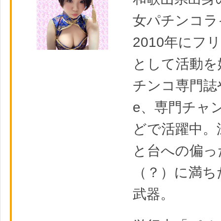
女パチンコラ
2010年にフ
として活動を
チンコ専門誌や
e、専門チャ
どで活躍中。
と台への偏っ
（？）に満ち
武器。