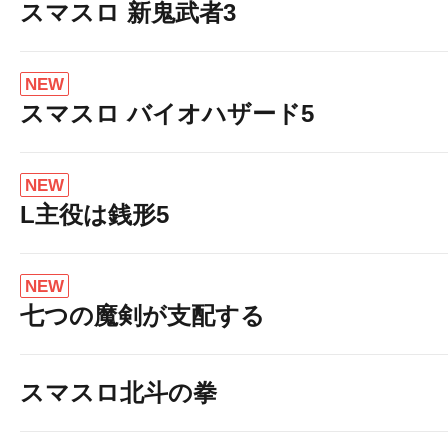
スマスロ 新鬼武者3
NEW
スマスロ バイオハザード5
NEW
L主役は銭形5
NEW
七つの魔剣が支配する
スマスロ北斗の拳