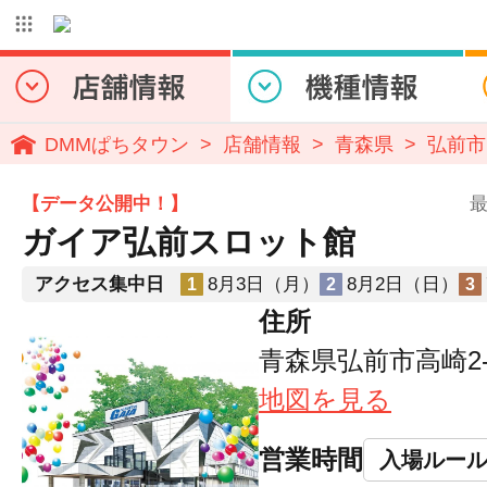
DMMぱちタウン
店舗情報
青森県
弘前市
【データ公開中！】
最
ガイア弘前スロット館
アクセス集中日
8月3日（月）
8月2日（日）
1
2
3
住所
青森県弘前市高崎2-1
地図を見る
営業時間
入場ルー