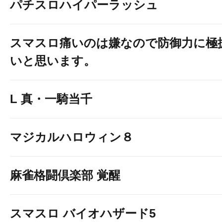
パチスロハイパーラッシュ
スマスロ痛いのは嫌なので防御力に極
いと思います。
L 真・一騎当千
マジカルハロウィン８
麻雀格闘倶楽部 覚醒
スマスロ バイオハザード5