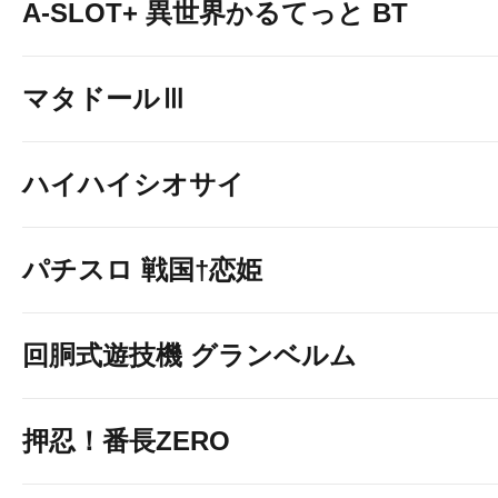
A-SLOT+ 異世界かるてっと BT
マタドールⅢ
ハイハイシオサイ
パチスロ 戦国†恋姫
回胴式遊技機 グランベルム
押忍！番長ZERO