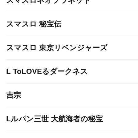
スマスロネオプラネット
スマスロ 秘宝伝
スマスロ 東京リベンジャーズ
L ToLOVEるダークネス
吉宗
Lルパン三世 大航海者の秘宝