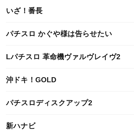
いざ！番長
パチスロ かぐや様は告らせたい
Lパチスロ 革命機ヴァルヴレイヴ2
沖ドキ！GOLD
パチスロディスクアップ2
新ハナビ