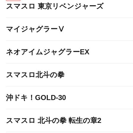
スマスロ 東京リベンジャーズ
マイジャグラーⅤ
ネオアイムジャグラーEX
スマスロ北斗の拳
沖ドキ！GOLD-30
スマスロ 北斗の拳 転生の章2