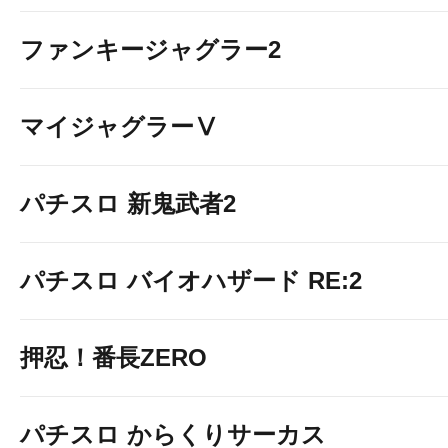
ファンキージャグラー2
マイジャグラーⅤ
パチスロ 新鬼武者2
パチスロ バイオハザード RE:2
押忍！番長ZERO
パチスロ からくりサーカス