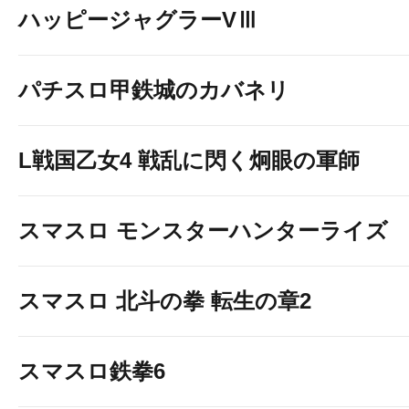
ハッピージャグラーVⅢ
パチスロ甲鉄城のカバネリ
L戦国乙女4 戦乱に閃く炯眼の軍師
スマスロ モンスターハンターライズ
スマスロ 北斗の拳 転生の章2
スマスロ鉄拳6