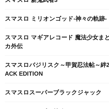
スマスロ ミリオンゴッド-神々の軌跡-
スマスロ マギアレコード 魔法少女ま
カ外伝
スマスロバジリスク～甲賀忍法帖～絆2 
ACK EDITION
スマスロスーパーブラックジャック