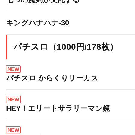
キングハナハナ-30
パチスロ（1000円/178枚）
NEW
パチスロ からくりサーカス
NEW
HEY！エリートサラリーマン鏡
NEW