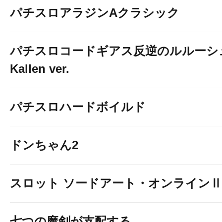
パチスロアラジンAクラシック
パチスロコードギアス反逆のルルーシュ3 
Kallen ver.
パチスロハードボイルド
ドンちゃん2
スロット ソードアート・オンラインⅡ
七つの魔剣が支配する