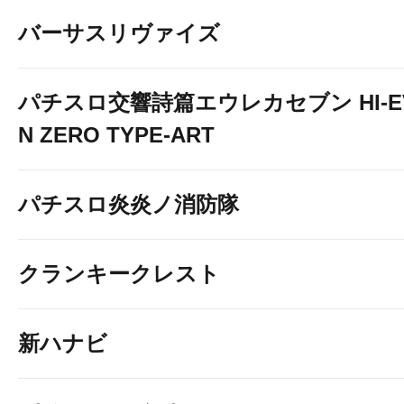
バーサスリヴァイズ
パチスロ交響詩篇エウレカセブン HI-EV
N ZERO TYPE-ART
パチスロ炎炎ノ消防隊
クランキークレスト
新ハナビ