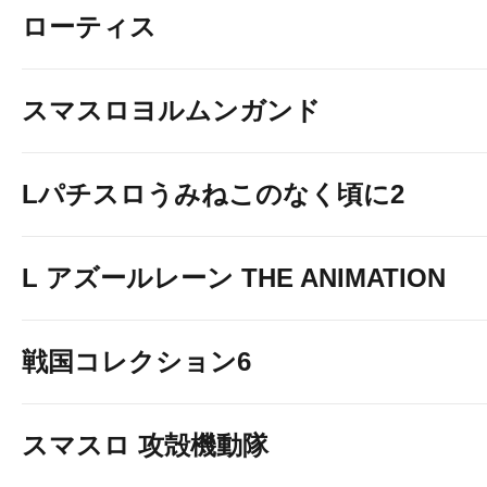
ローティス
スマスロヨルムンガンド
Lパチスロうみねこのなく頃に2
L アズールレーン THE ANIMATION
戦国コレクション6
スマスロ 攻殻機動隊