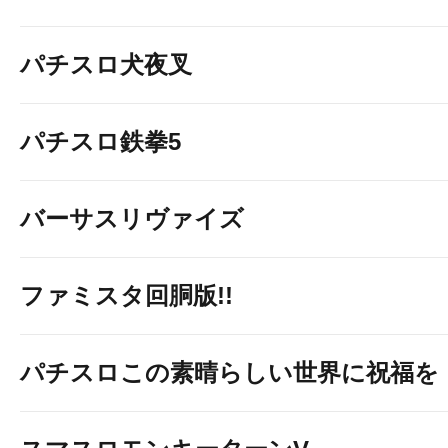
パチスロ犬夜叉
パチスロ鉄拳5
バーサスリヴァイズ
ファミスタ回胴版!!
パチスロこの素晴らしい世界に祝福を