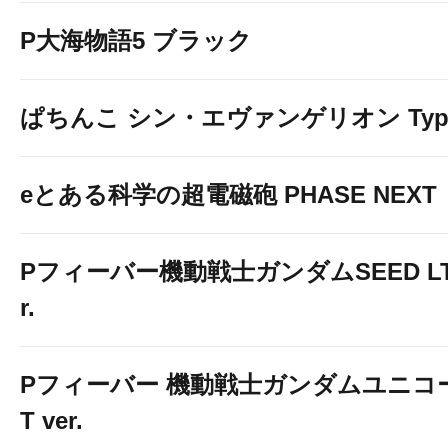
P大海物語5 ブラック
ぱちんこ シン・エヴァンゲリオン Typ
eとある科学の超電磁砲 PHASE NEXT
Pフィーバー機動戦士ガンダムSEED LT-Li
r.
Pフィーバー 機動戦士ガンダムユニコーン
T ver.