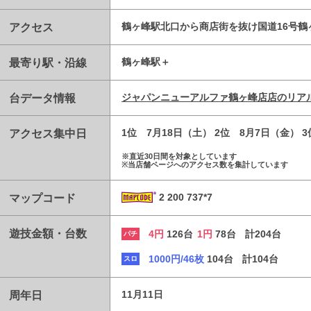
アクセス
鶴ヶ峰駅北口から商店街を抜け国道16号鶴
最寄り駅・沿線
鶴ヶ峰駅
台データ情報
ジャパンニューアルファ鶴ヶ峰店店のリア
アクセス集中日
1位 7月18日（土） 2位 8月7日（金） 
※直近30日間を対象としています
※当店舗ページへのアクセス数を集計しています
マップコード
2 200 737*7
遊技金額・台数
4円
126台
1円
78台
計204台
パチ
1000円/46枚
104台
計104台
スロ
周年日
11月11日