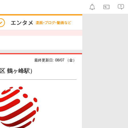
最終更新日: 08/07 （金）
区 鶴ヶ峰駅）