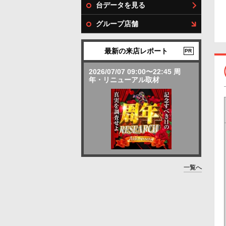
台データを見る
グループ店舗
最新の来店レポート
PR
2026/07/07 09:00〜22:45 周
年・リニューアル取材
一覧へ