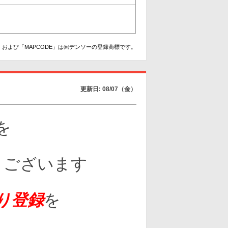
および「MAPCODE」は㈱デンソーの登録商標です。
更新日: 08/07（金）
を
うございます
り登録
を