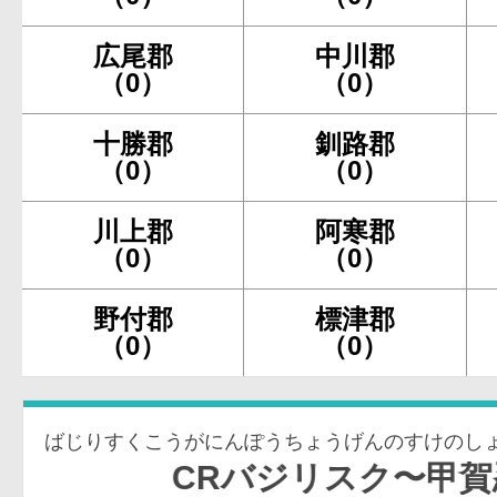
広尾郡
中川郡
（0）
（0）
十勝郡
釧路郡
（0）
（0）
川上郡
阿寒郡
（0）
（0）
野付郡
標津郡
（0）
（0）
ばじりすくこうがにんぽうちょうげんのすけのし
CRバジリスク〜甲賀忍法帖〜