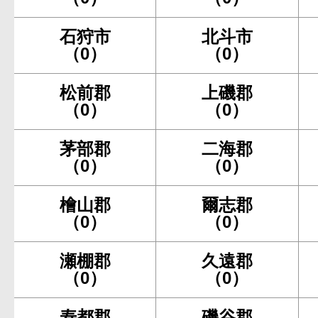
石狩市
北斗市
（0）
（0）
松前郡
上磯郡
（0）
（0）
茅部郡
二海郡
（0）
（0）
檜山郡
爾志郡
（0）
（0）
瀬棚郡
久遠郡
（0）
（0）
寿都郡
磯谷郡