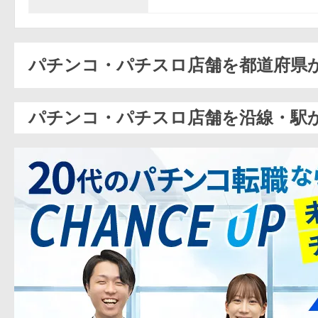
パチンコ・パチスロ店舗を都道府県
パチンコ・パチスロ店舗を沿線・駅