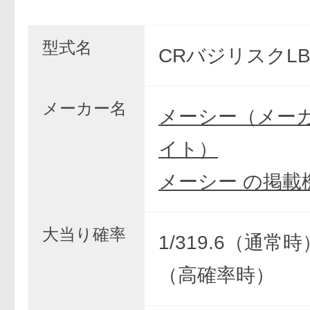
型式名
CRバジリスクL
メーカー名
メーシー（メー
イト）
メーシー の掲載
大当り確率
1/319.6（通常時）
（高確率時）