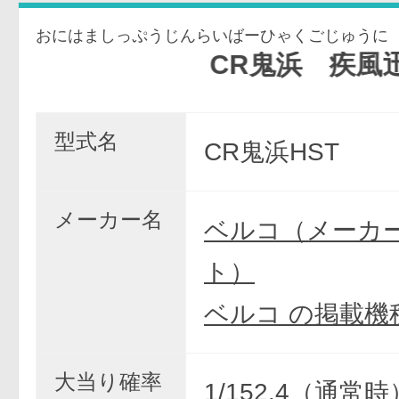
おにはましっぷうじんらいばーひゃくごじゅうに
CR鬼浜 疾風迅雷ver.
型式名
CR鬼浜HST
メーカー名
ベルコ（メーカ
ト）
ベルコ の掲載機
大当り確率
1/152.4（通常時）