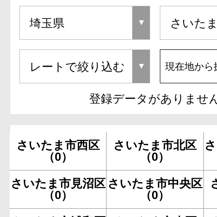
現在地から
登録データがありませ
さいたま市西区
さいたま市北区
さ
（0）
（0）
さいたま市見沼区
さいたま市中央区
（0）
（0）