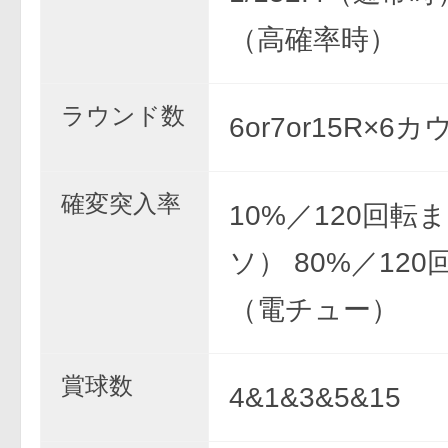
（高確率時）
ラウンド数
6or7or15R×6
確変突入率
10%／120回転
ソ） 80%／12
（電チュー）
賞球数
4&1&3&5&15