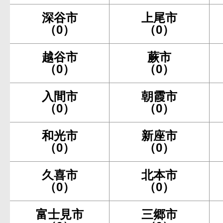
深谷市
上尾市
（0）
（0）
越谷市
蕨市
（0）
（0）
入間市
朝霞市
（0）
（0）
和光市
新座市
（0）
（0）
久喜市
北本市
（0）
（0）
富士見市
三郷市