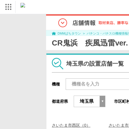
パチンコ・パチスロ機種情報
DMMぱちタウン
CR鬼浜 疾風迅雷ver
埼玉県の設置店舗一覧
機種
都道府県
市区町
さいたま市西区（0）
さいたま市