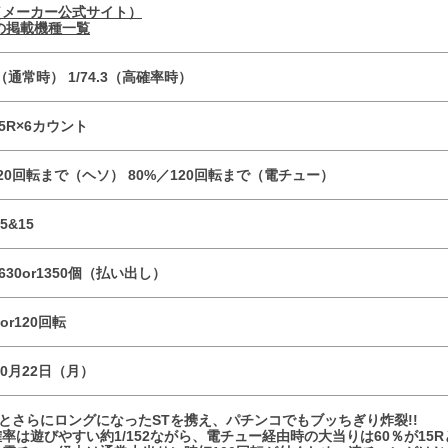
（メーカー公式サイト）
の掲載機種一覧
.4（通常時） 1/74.3（高確率時）
r15R×6カウント
120回転まで（ヘソ） 80%／120回転まで（電チュー）
5&15
r630or1350個（払い出し）
0or120回転
10月22日（月）
転とさらにロングになったSTを携え、パチンコでもブッちぎり炸裂!!
率は遊びやすい約1/152ながら、電チュー経由時の大当りは60％が1