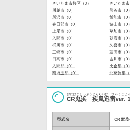
さいたま市桜区（0）
さいたま市
川越市（0）
熊谷市（0
所沢市（0）
飯能市（0
春日部市（0）
狭山市（0
上尾市（0）
草加市（0
入間市（0）
朝霞市（0
桶川市（0）
久喜市（0
三郷市（0）
蓮田市（0
日高市（0）
吉川市（0
入間郡（0）
比企郡（0
南埼玉郡（0）
北葛飾郡（
おにはましっぷうじんらいばーひゃくごじ
CR鬼浜 疾風迅雷ver. 1
型式名
CR鬼浜