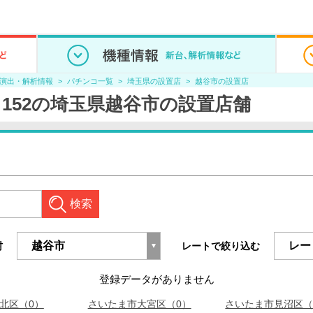
/演出・解析情報
パチンコ一覧
埼玉県の設置店
越谷市の設置店
. 152の埼玉県越谷市の設置店舗
検索
村
レートで絞り込む
登録データがありません
北区（0）
さいたま市大宮区（0）
さいたま市見沼区（