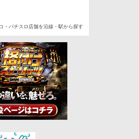
ンコ・パチスロ店舗を沿線・駅から探す