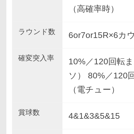
（高確率時）
ラウンド数
6or7or15R×6
確変突入率
10%／120回転
ソ） 80%／12
（電チュー）
賞球数
4&1&3&5&15