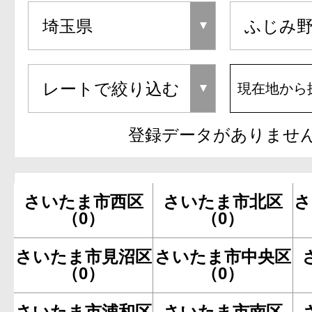
現在地から
登録データがありませ
さいたま市西区
さいたま市北区
さ
（0）
（0）
さいたま市見沼区
さいたま市中央区
（0）
（0）
さいたま市浦和区
さいたま市南区