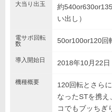
大当り出玉
約540or630or1
い出し）
電サポ回転
50or100or120回
数
導入開始日
2018年10月22
機種概要
120回転とさら
なったSTを携え
コでもブッちぎり