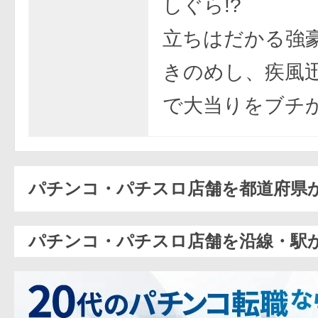
しぐら!?
立ちはだかる強
きのめし、疾風
で大当りをブチか
パチンコ・パチスロ店舗を都道府県
パチンコ・パチスロ店舗を沿線・駅