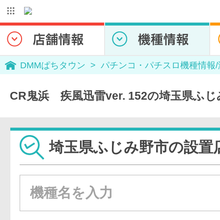
DMMぱちタウン
パチンコ・パチスロ機種情報
CR鬼浜 疾風迅雷ver. 152の埼玉県
埼玉県ふじみ野市の設置