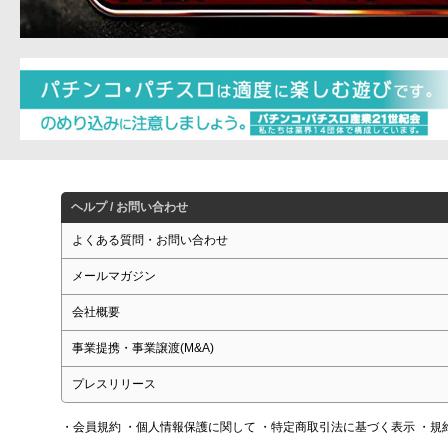
ヘルプ / お問い合わせ
よくある質問・お問い合わせ
メールマガジン
会社概要
事業提携・事業譲渡(M&A)
プレスリリース
・会員規約
・個人情報保護に関して
・特定商取引法に基づく表示
・規