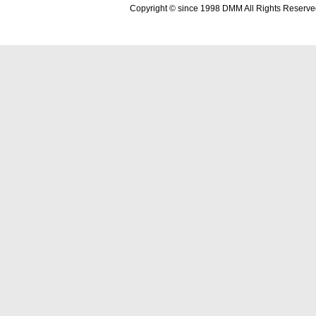
Copyright © since 1998 DMM All Rights Reserve