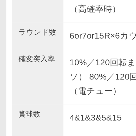
（高確率時）
ラウンド数
6or7or15R×6
確変突入率
10%／120回転
ソ） 80%／12
（電チュー）
賞球数
4&1&3&5&15