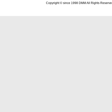
Copyright © since 1998 DMM All Rights Reserve