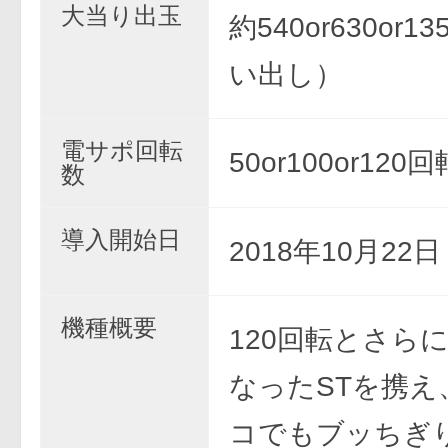
大当り出玉
約540or630or1
い出し）
電サポ回転
50or100or120回
数
導入開始日
2018年10月22
機種概要
120回転とさら
なったSTを携え
コでもブッちぎり