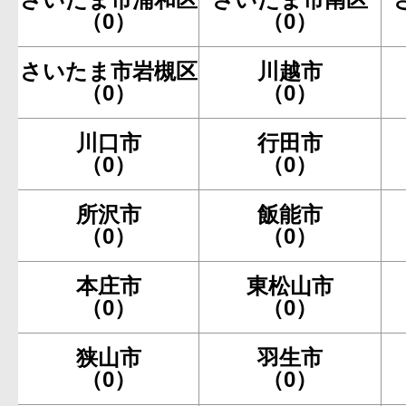
（0）
（0）
さいたま市岩槻区
川越市
（0）
（0）
川口市
行田市
（0）
（0）
所沢市
飯能市
（0）
（0）
本庄市
東松山市
（0）
（0）
狭山市
羽生市
（0）
（0）