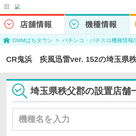
DMMぱちタウン
パチンコ・パチスロ機種情報
CR鬼浜 疾風迅雷ver. 152の埼玉
埼玉県秩父郡の設置店舗