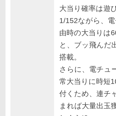
大当り確率は遊
1/152ながら、
由時の大当りは60
と、ブッ飛んだ
搭載。
さらに、電チュ
常大当りに時短1
付くため、連チ
まれば大量出玉