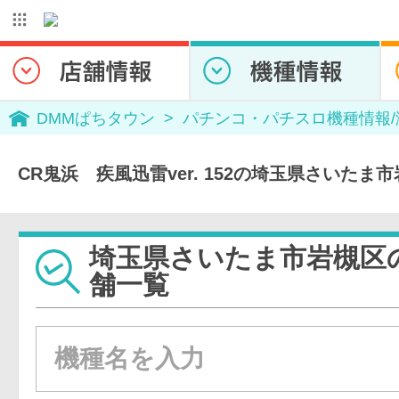
DMMぱちタウン
パチンコ・パチスロ機種情報
CR鬼浜 疾風迅雷ver. 152の埼玉県さいたま
埼玉県さいたま市岩槻区
舗一覧