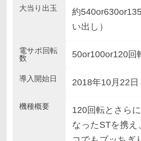
大当り出玉
約540or630or1
い出し）
電サポ回転
50or100or120回
数
導入開始日
2018年10月22
機種概要
120回転とさら
なったSTを携え
コでもブッちぎり