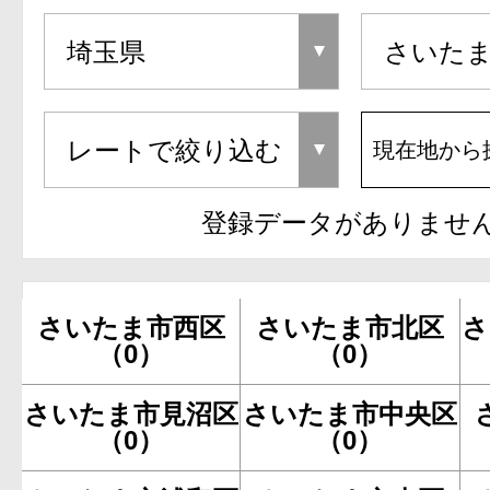
現在地から
登録データがありませ
さいたま市西区
さいたま市北区
さ
（0）
（0）
さいたま市見沼区
さいたま市中央区
（0）
（0）