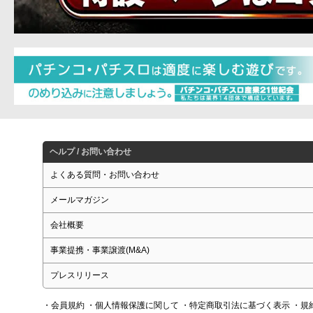
ヘルプ / お問い合わせ
よくある質問・お問い合わせ
メールマガジン
会社概要
事業提携・事業譲渡(M&A)
プレスリリース
・会員規約
・個人情報保護に関して
・特定商取引法に基づく表示
・規