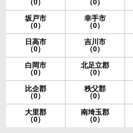
（0）
（0）
坂戸市
幸手市
（0）
（0）
日高市
吉川市
（0）
（0）
白岡市
北足立郡
（0）
（0）
比企郡
秩父郡
（0）
（0）
大里郡
南埼玉郡
（0）
（0）