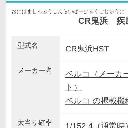
おにはましっぷうじんらいばーひゃくごじゅうに
CR鬼浜 疾風迅雷ver
型式名
CR鬼浜HST
メーカー名
ベルコ（メーカ
ト）
ベルコ の掲載機
大当り確率
1/152.4（通常時）