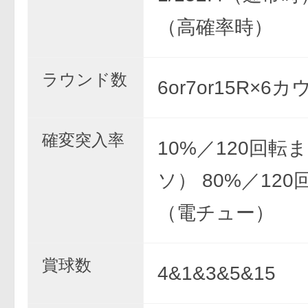
（高確率時）
ラウンド数
6or7or15R×6
確変突入率
10%／120回転
ソ） 80%／12
（電チュー）
賞球数
4&1&3&5&15