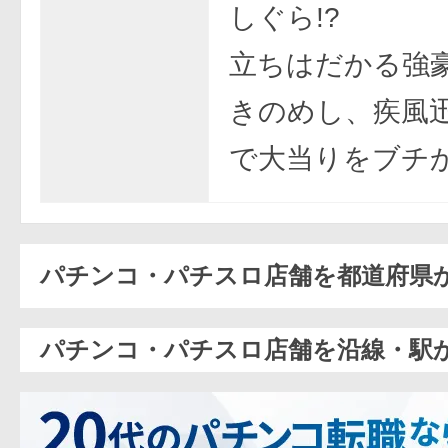
しぐら!?
立ちはだかる強
きのめし、疾風
で大当りをブチか
パチンコ・パチスロ店舗を都道府県
パチンコ・パチスロ店舗を沿線・駅