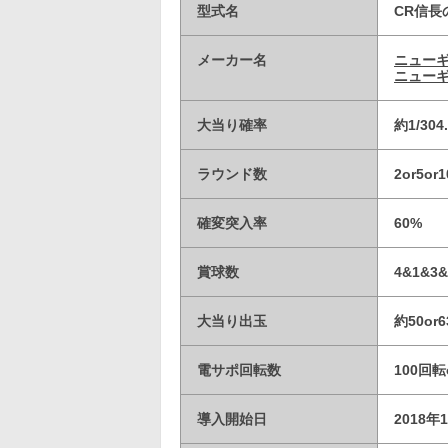
型式名
CR信長
メーカー名
ニュー
ニューギ
大当り確率
約1/30
ラウンド数
2or5o
確変突入率
60%
賞球数
4&1&3&
大当り出玉
約50or6
電サポ回転数
100回
導入開始日
2018年