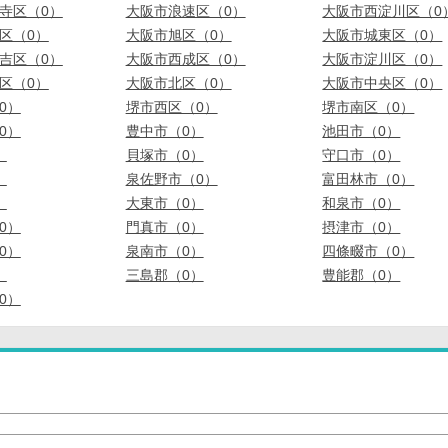
寺区（0）
大阪市浪速区（0）
大阪市西淀川区（0
区（0）
大阪市旭区（0）
大阪市城東区（0）
吉区（0）
大阪市西成区（0）
大阪市淀川区（0）
区（0）
大阪市北区（0）
大阪市中央区（0）
0）
堺市西区（0）
堺市南区（0）
0）
豊中市（0）
池田市（0）
）
貝塚市（0）
守口市（0）
）
泉佐野市（0）
富田林市（0）
）
大東市（0）
和泉市（0）
0）
門真市（0）
摂津市（0）
0）
泉南市（0）
四條畷市（0）
）
三島郡（0）
豊能郡（0）
0）