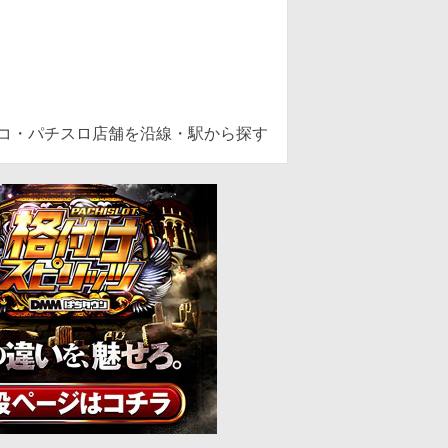
ンコ・パチスロ店舗を沿線・駅から探す