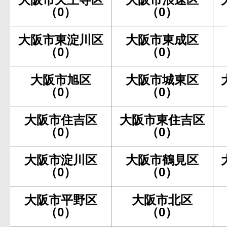
（0）
（0）
大阪市東淀川区
大阪市東成区
（0）
（0）
大阪市旭区
大阪市城東区
（0）
（0）
大阪市住吉区
大阪市東住吉区
（0）
（0）
大阪市淀川区
大阪市鶴見区
（0）
（0）
大阪市平野区
大阪市北区
（0）
（0）