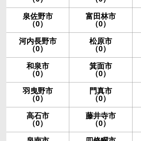
泉佐野市
富田林市
（0）
（0）
河内長野市
松原市
（0）
（0）
和泉市
箕面市
（0）
（0）
羽曳野市
門真市
（0）
（0）
高石市
藤井寺市
（0）
（0）
泉南市
四條畷市