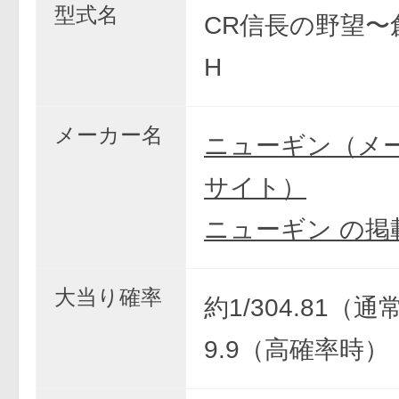
型式名
CR信長の野望〜創
H
メーカー名
ニューギン（メ
サイト）
ニューギン の掲
大当り確率
約1/304.81（通常
9.9（高確率時）