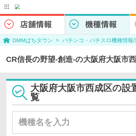
DMMぱちタウン
パチンコ・パチスロ機種情報
CR信長の野望-創造-の大阪府大阪市
大阪府大阪市西成区の設
覧