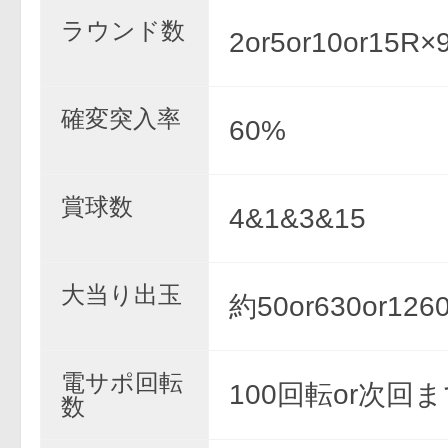
ラウンド数
2or5or10or15
確変突入率
60%
賞球数
4&1&3&15
大当り出玉
約50or630or126
電サポ回転
100回転or次回
数