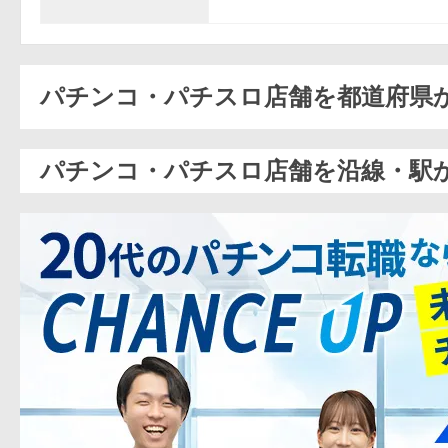
パチンコ・パチスロ店舗を都道府県
パチンコ・パチスロ店舗を沿線・駅