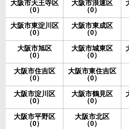
大阪市天王寺区
大阪市浪速区
（0）
（0）
大阪市東淀川区
大阪市東成区
（0）
（0）
大阪市旭区
大阪市城東区
（0）
（0）
大阪市住吉区
大阪市東住吉区
（0）
（0）
大阪市淀川区
大阪市鶴見区
（0）
（0）
大阪市平野区
大阪市北区
（0）
（0）