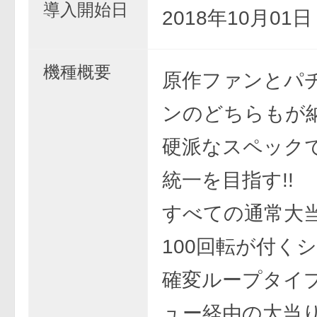
導入開始日
2018年10月01
機種概要
原作ファンとパ
ンのどちらもが
硬派なスペック
統一を目指す!!
すべての通常大
100回転が付く
確変ループタイ
ュー経由の大当り