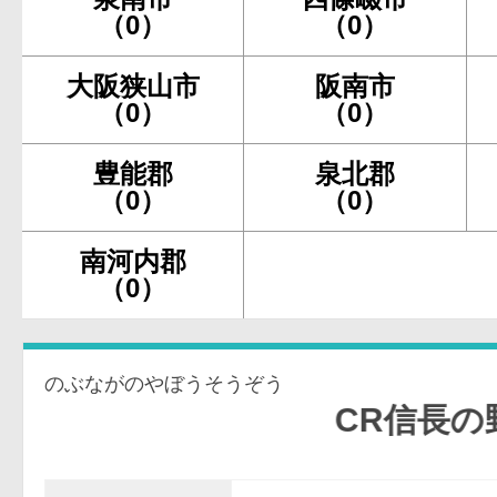
（0）
（0）
大阪狭山市
阪南市
（0）
（0）
豊能郡
泉北郡
（0）
（0）
南河内郡
（0）
のぶながのやぼうそうぞう
CR信長の野望-創