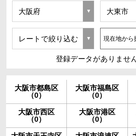
現在地から
登録データがありませ
大阪市都島区
大阪市福島区
（0）
（0）
大阪市西区
大阪市港区
（0）
（0）
大阪市天王寺区
大阪市浪速区