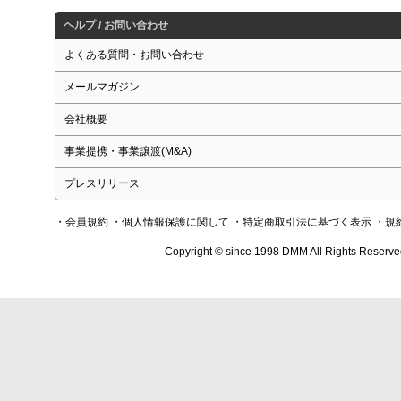
ヘルプ / お問い合わせ
よくある質問・お問い合わせ
メールマガジン
会社概要
事業提携・事業譲渡(M&A)
プレスリリース
・会員規約
・個人情報保護に関して
・特定商取引法に基づく表示
・規
Copyright © since 1998 DMM All Rights Reserve