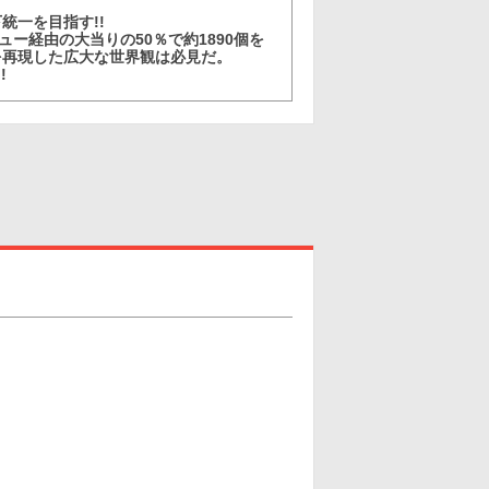
統一を目指す!!
ー経由の大当りの50％で約1890個を
を再現した広大な世界観は必見だ。
!