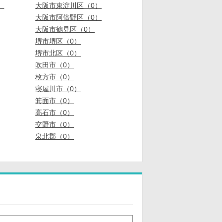
）
大阪市東淀川区（0）
大阪市阿倍野区（0）
大阪市鶴見区（0）
堺市堺区（0）
堺市北区（0）
吹田市（0）
枚方市（0）
寝屋川市（0）
箕面市（0）
高石市（0）
交野市（0）
泉北郡（0）