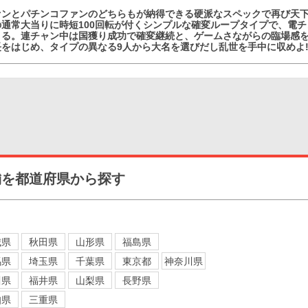
ァンとパチンコファンのどちらもが納得できる硬派なスペックで再び天下
通常大当りに時短100回転が付くシンプルな確変ループタイプで、電チュ
きる。連チャン中は国獲り成功で確変継続と、ゲームさながらの臨場感
をはじめ、タイプの異なる9人から大名を選びだし乱世を手中に収めよ!
舗を都道府県から探す
城県
秋田県
山形県
福島県
馬県
埼玉県
千葉県
東京都
神奈川県
川県
福井県
山梨県
長野県
知県
三重県