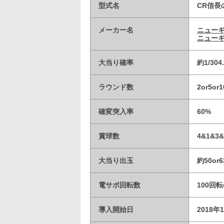
型式名
CR信長
メーカー名
ニュー
ニューギ
大当り確率
約1/30
ラウンド数
2or5o
確変突入率
60%
賞球数
4&1&3&
大当り出玉
約50or6
電サポ回転数
100回
導入開始日
2018年