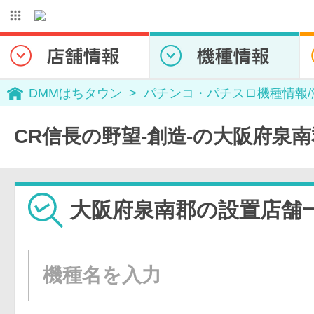
DMMぱちタウン
パチンコ・パチスロ機種情報
CR信長の野望-創造-の大阪府泉
大阪府泉南郡の設置店舗