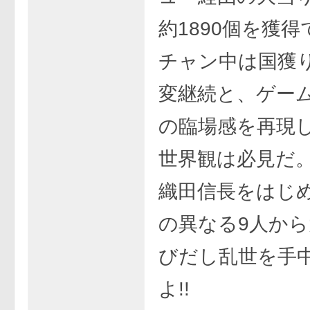
約1890個を獲
チャン中は国獲
変継続と、ゲー
の臨場感を再現
世界観は必見だ
織田信長をはじ
の異なる9人か
びだし乱世を手
よ!!