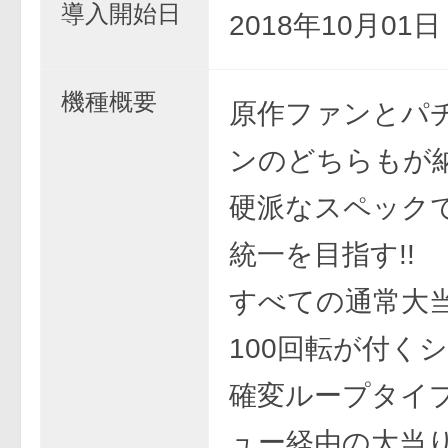
導入開始日
2018年10月01
機種概要
原作ファンとパ
ンのどちらもが
硬派なスペック
統一を目指す!!
すべての通常大
100回転が付く
確変ループタイ
ュー経由の大当り