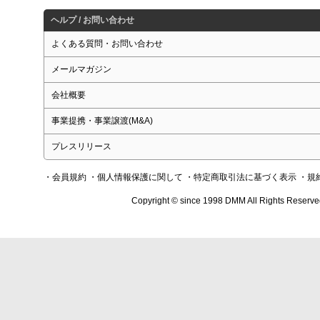
ヘルプ / お問い合わせ
よくある質問・お問い合わせ
メールマガジン
会社概要
事業提携・事業譲渡(M&A)
プレスリリース
・会員規約
・個人情報保護に関して
・特定商取引法に基づく表示
・規
Copyright © since 1998 DMM All Rights Reserve