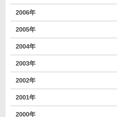
2006年
2005年
2004年
2003年
2002年
2001年
2000年