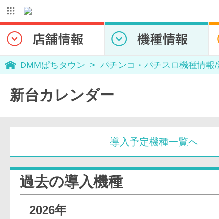
DMMぱちタウン
パチンコ・パチスロ機種情報
新台カレンダー
導入予定機種一覧へ
過去の導入機種
2026年